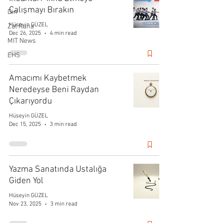
Çalışmayı Bırakın
Din
Hüseyin GÜZEL
Zat Rana
Dec 26, 2025
4 min read
MIT News
EHS
Amacımı Kaybetmek
Neredeyse Beni Raydan
Çıkarıyordu
Hüseyin GÜZEL
Dec 15, 2025
3 min read
Yazma Sanatında Ustalığa
Giden Yol
Hüseyin GÜZEL
Nov 23, 2025
3 min read