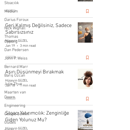
Stoacılık
Medium
Darius Foroux
Geri Kalmış Değilsiniz, Sadece
Nick Wignall
Sabırsızsınız
Thomas
Hüseyin GÜZEL
Oppong
Jan 19
3 min read
Dan Pedersen
John P. Weiss
Bernard Marr
Aşırı Düşünmeyi Bırakmak
Barış Özcan
Hüseyin GÜZEL
Julie Zhuo
Jan 18
1 min read
Maarten van
Doorn
Engineering
Stoacı Yatırımcılık: Zenginliğe
Google Gemini
Giden Yolunuz Mu?
Guides
Hüseyin GÜZEL