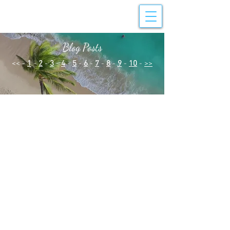
Blog Posts
<< -
1
-
2
-
3
-
4
-
5
-
6
-
7
-
8
-
9
-
10
-
>>