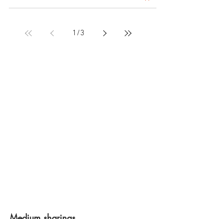
1
/
3
Medium sharings...