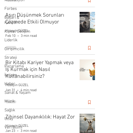
Motivasyon
Forbes
Aşırı Düşünmek Sorunları
Başarı &
Çözmede Etkili Olmuyor
Kariyer
Hüseyin GÜZEL
Kişisel Gelişim
Feb 10
3 min read
Liderlik
Girişimcilik
Strateji
Bir Kitabı Kariyer Yapmak veya
Pazarlama
İş Kurmak için Nasıl
İletişim
Kullanabilirsiniz?
Haber
Hüseyin GÜZEL
Jan 31
4 min read
Sanat & Yaşam
Müzik
Sağlık
Zihinsel Dayanıklılık: Hayat Zor
Uzay
Hüseyin GÜZEL
Veri Bilimi
Jan 23
3 min read