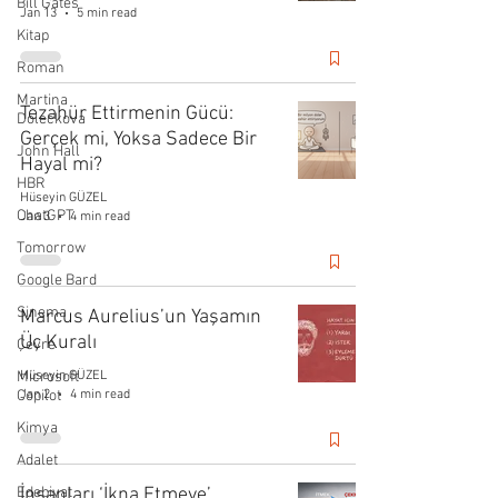
Bill Gates
Jan 13
5 min read
Kitap
Roman
Martina
Tezahür Ettirmenin Gücü:
Doleckova
Gerçek mi, Yoksa Sadece Bir
John Hall
Hayal mi?
HBR
Hüseyin GÜZEL
ChatGPT
Jan 3
4 min read
Tomorrow
Google Bard
Sinema
Marcus Aurelius’un Yaşamın
Üç Kuralı
Çevre
Microsoft
Hüseyin GÜZEL
Jan 2
4 min read
Copilot
Kimya
Adalet
Edebiyat
İnsanları ‘İkna Etmeye’