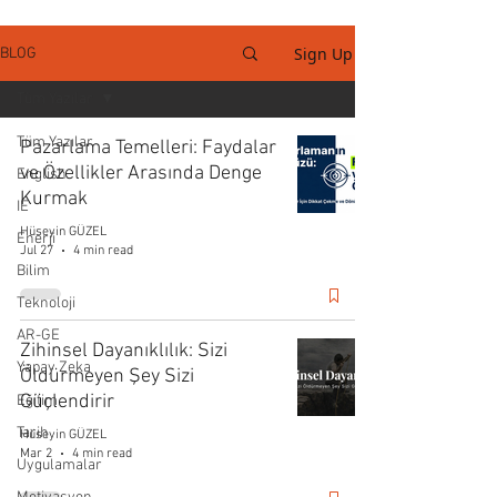
Sign Up
BLOG
Tüm Yazılar
Tüm Yazılar
Pazarlama Temelleri: Faydalar
ve Özellikler Arasında Denge
English
Kurmak
IE
Hüseyin GÜZEL
Enerji
Jul 27
4 min read
Bilim
Teknoloji
AR-GE
Zihinsel Dayanıklılık: Sizi
Yapay Zeka
Öldürmeyen Şey Sizi
Güçlendirir
Eğitim
Tarih
Hüseyin GÜZEL
Mar 2
4 min read
Uygulamalar