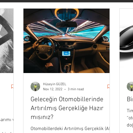
vasyon
Forbes
Başarı & Kariyer
Kişisel Gelişim
ateji
Pazarlama
İletişim
Haber
Sanat & Yaşam
Veri Bilimi
Stoacılık
Medium
Darius Foroux
Hüseyin GÜZEL
Nov 12, 2022
3 min read
Geleceğin Otomobillerinde
Bi
Artırılmış Gerçekliğe Hazır
Ti
mısınız?
“ot
arımı ve
doğ
Otomobillerdeki Artırılmış Gerçeklik (AR)
old