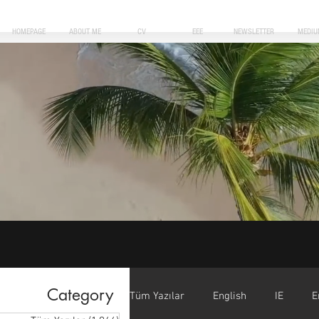
HOMEPAGE
ABOUT ME
CV
EEE
NEWSLETTER
MEDIU
Category
Tüm Yazılar
English
IE
E