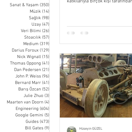
katkılarıyla birçok kişi tarafında
Sanat & Yaşam
(350)
350 posts
olarak kabul edilir...
Müzik
(14)
14 posts
Sağlık
(98)
98 posts
Uzay
(47)
47 posts
Veri Bilimi
(26)
26 posts
Stoacılık
(57)
57 posts
Medium
(319)
319 posts
Darius Foroux
(129)
129 posts
Nick Wignall
(15)
15 posts
Thomas Oppong
(41)
41 posts
Dan Pedersen
(21)
21 posts
John P. Weiss
(96)
96 posts
Bernard Marr
(41)
41 posts
Barış Özcan
(52)
52 posts
Julie Zhuo
(3)
3 posts
Maarten van Doorn
(4)
4 posts
Engineering
(604)
604 posts
Google Gemini
(5)
5 posts
Guides
(473)
473 posts
Bill Gates
(9)
9 posts
Hüseyin GÜZEL