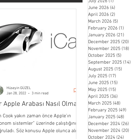
July 2026
(1)
1 post
June 2026
(4)
4 posts
April 2026
(2)
2 posts
March 2026
(5)
5 posts
February 2026
(1)
1 post
January 2026
(21)
21 pos
December 2025
(20)
20 p
November 2025
(18)
18 p
October 2025
(5)
5 posts
September 2025
(14)
14 
August 2025
(15)
15 posts
July 2025
(17)
17 posts
June 2025
(15)
15 posts
Hüseyin GÜZEL
May 2025
(15)
15 posts
Jan 28, 2022
3 min read
April 2025
(36)
36 posts
r Apple Arabası Nasıl Olmalı?
March 2025
(48)
48 posts
February 2025
(49)
49 po
m Cook yakın zaman önce Apple’ın
January 2025
(48)
48 pos
onom sistemler” üzerinde çalıştığını
December 2024
(26)
26 p
ruladı. Söz konusu Apple olunca alışık
November 2024
(20)
20 p
October 2024
(24)
24 post
uğumuz gibi...