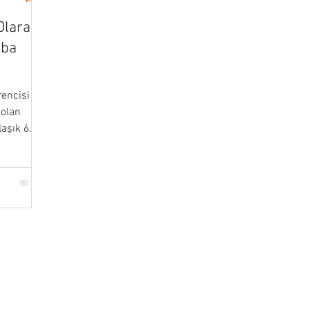
Olarak
aba
rencisi ve
 olan
laşık 6