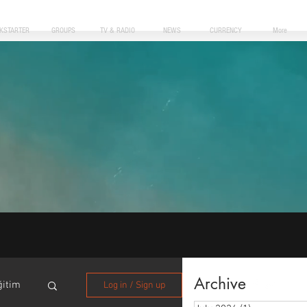
CKSTARTER
GROUPS
TV & RADIO
NEWS
CURRENCY
More
Archive
ğitim
Log in / Sign up