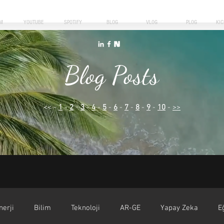
M
YOUTUBE
SPOTIFY
BLOG
VLOG
PLOG
KI
Blog Posts
<< -
1
-
2
-
3
-
4
-
5
-
6
-
7
-
8
-
9
-
10
-
>>
nerji
Bilim
Teknoloji
AR-GE
Yapay Zeka
E