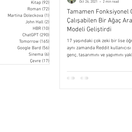
Oct 26, 2021
2 min read
Kitap
(92)
92 posts
Roman
(72)
72 posts
Tamamen Fonksiyonel 
Martina Doleckova
(1)
1 post
Çalışabilen Bir Ağaç Ar
John Hall
(2)
2 posts
Modeli Geliştirdi
HBR
(10)
10 posts
ChatGPT
(290)
290 posts
17 yaşındaki çok zeki bir lise öğ
Tomorrow
(165)
165 posts
aynı zamanda Reddit kullanıcısı
Google Bard
(56)
56 posts
Sinema
(6)
6 posts
genç, tasarımını ve yapımını yak
Çevre
(17)
17 posts
ayda...