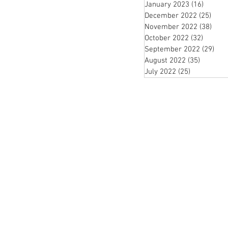
January 2023
(16)
16 pos
December 2022
(25)
25 p
November 2022
(38)
38 p
October 2022
(32)
32 post
September 2022
(29)
29 
August 2022
(35)
35 posts
July 2022
(25)
25 posts