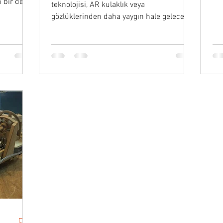
n bir deha
teknolojisi, AR kulaklık veya
gözlüklerinden daha yaygın hale gelecek
mi?