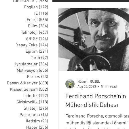
Tüm Yazılar
(1,966)
1,966 posts
English
(172)
172 posts
IE
(116)
116 posts
Tarih
Uygulamalar
Moti
Enerji
(565)
565 posts
Bilim
(284)
284 posts
Teknoloji
(467)
467 posts
Liderlik
Girişimcilik
Str
AR-GE
(144)
144 posts
Yapay Zeka
(144)
144 posts
Eğitim
(221)
221 posts
Tarih
(92)
92 posts
Müzik
Sağlık
Uzay
Uygulamalar
(284)
284 posts
Motivasyon
(656)
656 posts
Forbes
(23)
23 posts
Hüseyin GÜZEL
Nick Wignall
Thomas Oppong
Başarı & Kariyer
(600)
600 posts
Aug 23, 2023
5 min read
Kişisel Gelişim
(582)
582 posts
Ferdinand Porsche'nin
Liderlik
(122)
122 posts
Girişimcilik
(118)
118 posts
Mühendislik Dehası
Strateji
(296)
296 posts
Pazarlama
(14)
14 posts
Ferdinand Porsche, otomobil tas
İletişim
(91)
91 posts
mühendisliği alanındaki önemli
Haber
(256)
256 posts