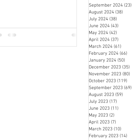
September 2024
(23)
23 
August 2024
(38)
38 posts
July 2024
(38)
38 posts
June 2024
(43)
43 posts
May 2024
(42)
42 posts
April 2024
(37)
37 posts
March 2024
(61)
61 posts
February 2024
(66)
66 po
January 2024
(50)
50 pos
December 2023
(35)
35 p
November 2023
(80)
80 p
October 2023
(119)
119 p
September 2023
(69)
69 
August 2023
(59)
59 posts
July 2023
(17)
17 posts
June 2023
(11)
11 posts
May 2023
(2)
2 posts
April 2023
(7)
7 posts
March 2023
(10)
10 posts
February 2023
(14)
14 po