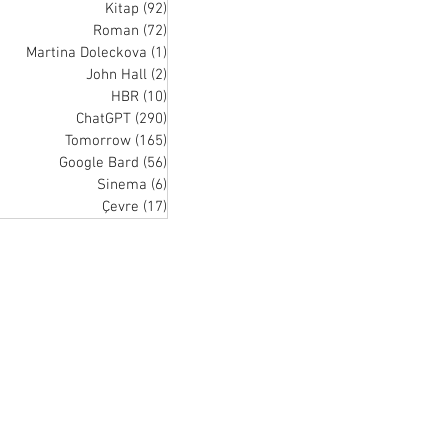
Kitap
(92)
92 posts
Roman
(72)
72 posts
Martina Doleckova
(1)
1 post
John Hall
(2)
2 posts
HBR
(10)
10 posts
ChatGPT
(290)
290 posts
Tomorrow
(165)
165 posts
Google Bard
(56)
56 posts
Sinema
(6)
6 posts
Çevre
(17)
17 posts