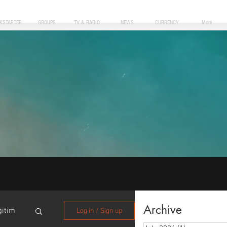
CKSTARTER
GROUPS
TV & RADIO
NEWS
CURRENCY
More
Archive
ğitim
Log in / Sign up