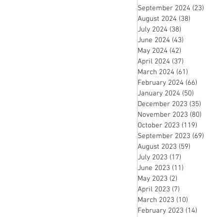
September 2024
(23)
23 
August 2024
(38)
38 posts
July 2024
(38)
38 posts
June 2024
(43)
43 posts
May 2024
(42)
42 posts
April 2024
(37)
37 posts
March 2024
(61)
61 posts
February 2024
(66)
66 po
January 2024
(50)
50 pos
December 2023
(35)
35 p
November 2023
(80)
80 p
October 2023
(119)
119 p
September 2023
(69)
69 
August 2023
(59)
59 posts
July 2023
(17)
17 posts
June 2023
(11)
11 posts
May 2023
(2)
2 posts
April 2023
(7)
7 posts
March 2023
(10)
10 posts
February 2023
(14)
14 po