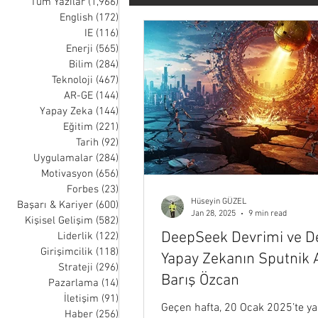
Tüm Yazılar
(1,966)
1,966 posts
English
(172)
172 posts
IE
(116)
116 posts
Tarih
Uygulamalar
Moti
Enerji
(565)
565 posts
Bilim
(284)
284 posts
Teknoloji
(467)
467 posts
Liderlik
Girişimcilik
Str
AR-GE
(144)
144 posts
Yapay Zeka
(144)
144 posts
Eğitim
(221)
221 posts
Tarih
(92)
92 posts
Müzik
Sağlık
Uzay
Uygulamalar
(284)
284 posts
Motivasyon
(656)
656 posts
Forbes
(23)
23 posts
Hüseyin GÜZEL
Nick Wignall
Thomas Oppong
Başarı & Kariyer
(600)
600 posts
Jan 28, 2025
9 min read
Kişisel Gelişim
(582)
582 posts
DeepSeek Devrimi ve D
Liderlik
(122)
122 posts
Girişimcilik
(118)
118 posts
Yapay Zekanın Sputnik A
Strateji
(296)
296 posts
Barış Özcan
Pazarlama
(14)
14 posts
İletişim
(91)
91 posts
Geçen hafta, 20 Ocak 2025’te y
Haber
(256)
256 posts