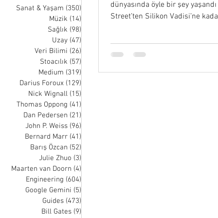
dünyasında öyle bir şey yaşandı 
Sanat & Yaşam
(350)
350 posts
Street’ten Silikon Vadisi’ne kad
Müzik
(14)
14 posts
şok oldu…
Sağlık
(98)
98 posts
Uzay
(47)
47 posts
Veri Bilimi
(26)
26 posts
Stoacılık
(57)
57 posts
Medium
(319)
319 posts
Darius Foroux
(129)
129 posts
Nick Wignall
(15)
15 posts
Thomas Oppong
(41)
41 posts
Dan Pedersen
(21)
21 posts
John P. Weiss
(96)
96 posts
Bernard Marr
(41)
41 posts
Barış Özcan
(52)
52 posts
Julie Zhuo
(3)
3 posts
Maarten van Doorn
(4)
4 posts
Engineering
(604)
604 posts
Google Gemini
(5)
5 posts
Guides
(473)
473 posts
Bill Gates
(9)
9 posts