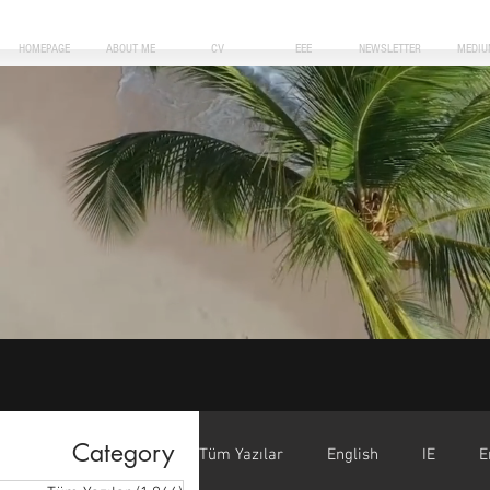
HOMEPAGE
ABOUT ME
CV
EEE
NEWSLETTER
MEDIU
Category
Tüm Yazılar
English
IE
E