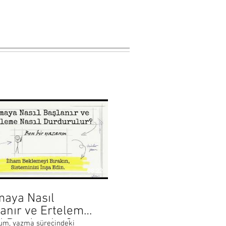
08:22
maya Nasıl
anır ve Erteleme
l Durdurulur?
um, yazma sürecindeki