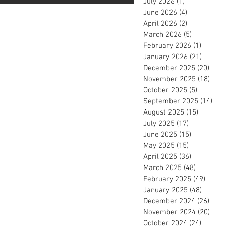
July 2026
(1)
1 post
June 2026
(4)
4 posts
April 2026
(2)
2 posts
March 2026
(5)
5 posts
February 2026
(1)
1 post
January 2026
(21)
21 pos
December 2025
(20)
20 p
November 2025
(18)
18 p
October 2025
(5)
5 posts
September 2025
(14)
14 
August 2025
(15)
15 posts
July 2025
(17)
17 posts
June 2025
(15)
15 posts
May 2025
(15)
15 posts
April 2025
(36)
36 posts
March 2025
(48)
48 posts
February 2025
(49)
49 po
January 2025
(48)
48 pos
December 2024
(26)
26 p
November 2024
(20)
20 p
October 2024
(24)
24 post