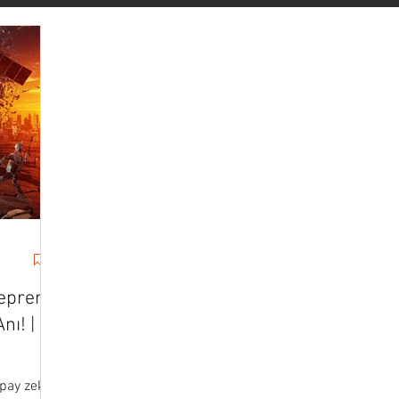
vasyon
Forbes
Başarı & Kariyer
Kişisel Gelişim
ateji
Pazarlama
İletişim
Haber
Sanat & Yaşam
Veri Bilimi
Stoacılık
Medium
Darius Foroux
epremi:
nı! | by
apay zeka