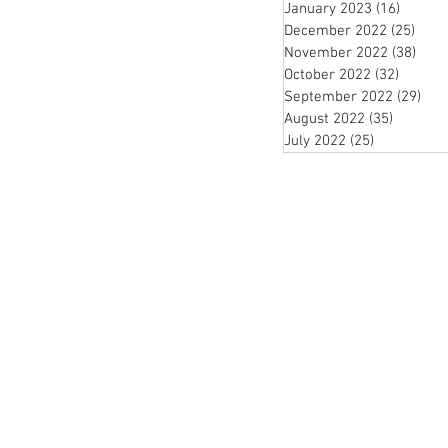
January 2023
(16)
16 pos
December 2022
(25)
25 p
November 2022
(38)
38 p
October 2022
(32)
32 post
September 2022
(29)
29 
August 2022
(35)
35 posts
July 2022
(25)
25 posts