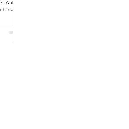
ki, Wall
ar herkes