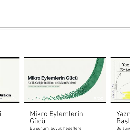
08:40
07:52
i
Mikro Eylemlerin
Yaz
Gücü
Başl
Nası
Bu sunum, büyük hedeflere
Bu sun