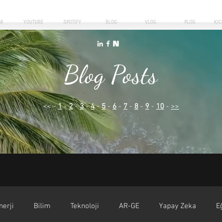
M
YOUTUBE
SPOTIFY
BLOG
VLOG
PLOG
KI
Blog Posts
<< -
1
-
2
-
3
-
4
-
5
-
6
-
7
-
8
-
9
-
10
-
>>
nerji
Bilim
Teknoloji
AR-GE
Yapay Zeka
E