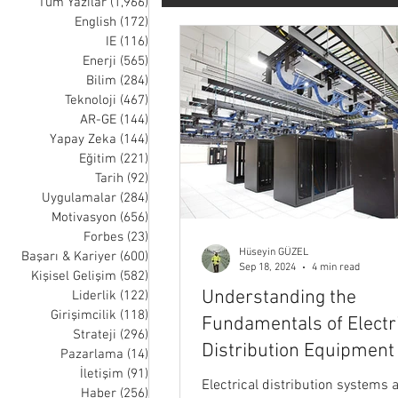
Tüm Yazılar
(1,966)
1,966 posts
English
(172)
172 posts
IE
(116)
116 posts
Tarih
Uygulamalar
Moti
Enerji
(565)
565 posts
Bilim
(284)
284 posts
Teknoloji
(467)
467 posts
Liderlik
Girişimcilik
Str
AR-GE
(144)
144 posts
Yapay Zeka
(144)
144 posts
Eğitim
(221)
221 posts
Tarih
(92)
92 posts
Müzik
Sağlık
Uzay
Uygulamalar
(284)
284 posts
Motivasyon
(656)
656 posts
Forbes
(23)
23 posts
Hüseyin GÜZEL
Nick Wignall
Thomas Oppong
Başarı & Kariyer
(600)
600 posts
Sep 18, 2024
4 min read
Kişisel Gelişim
(582)
582 posts
Understanding the
Liderlik
(122)
122 posts
Girişimcilik
(118)
118 posts
Fundamentals of Electr
Strateji
(296)
296 posts
Distribution Equipment 
Pazarlama
(14)
14 posts
İletişim
(91)
91 posts
Centers for IT Professi
Electrical distribution systems 
Haber
(256)
256 posts