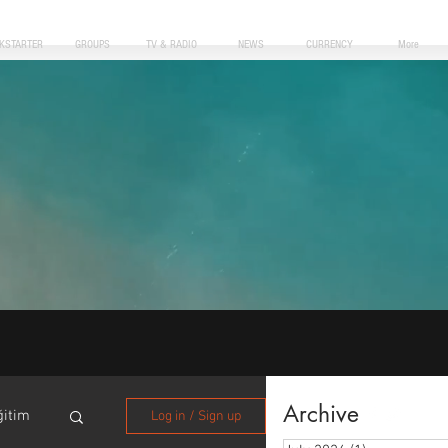
CKSTARTER
GROUPS
TV & RADIO
NEWS
CURRENCY
More
Archive
ğitim
Log in / Sign up