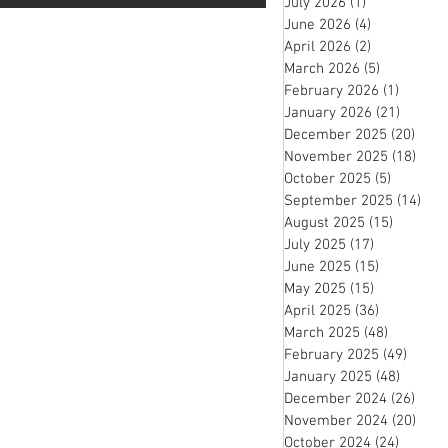
July 2026
(1)
1 post
June 2026
(4)
4 posts
April 2026
(2)
2 posts
March 2026
(5)
5 posts
February 2026
(1)
1 post
January 2026
(21)
21 pos
December 2025
(20)
20 p
November 2025
(18)
18 p
October 2025
(5)
5 posts
September 2025
(14)
14 
August 2025
(15)
15 posts
July 2025
(17)
17 posts
June 2025
(15)
15 posts
May 2025
(15)
15 posts
April 2025
(36)
36 posts
March 2025
(48)
48 posts
February 2025
(49)
49 po
January 2025
(48)
48 pos
December 2024
(26)
26 p
November 2024
(20)
20 p
October 2024
(24)
24 post