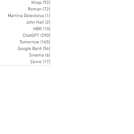
Kitap
(92)
92 posts
Roman
(72)
72 posts
Martina Doleckova
(1)
1 post
John Hall
(2)
2 posts
HBR
(10)
10 posts
ChatGPT
(290)
290 posts
Tomorrow
(165)
165 posts
Google Bard
(56)
56 posts
Sinema
(6)
6 posts
Çevre
(17)
17 posts