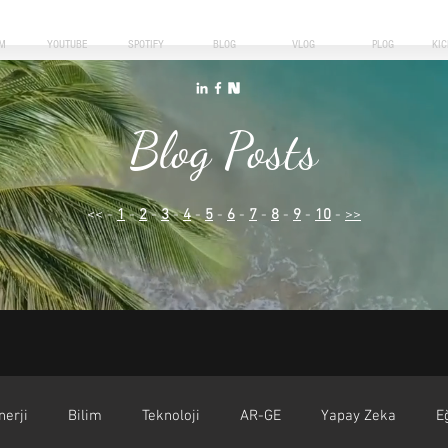
M
YOUTUBE
SPOTIFY
BLOG
VLOG
PLOG
KI
Blog Posts
<< -
1
-
2
-
3
-
4
-
5
-
6
-
7
-
8
-
9
-
10
-
>>
nerji
Bilim
Teknoloji
AR-GE
Yapay Zeka
E