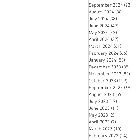
September 2024
(23)
23 
August 2024
(38)
38 posts
July 2024
(38)
38 posts
June 2024
(43)
43 posts
May 2024
(42)
42 posts
April 2024
(37)
37 posts
March 2024
(61)
61 posts
February 2024
(66)
66 po
January 2024
(50)
50 pos
December 2023
(35)
35 p
November 2023
(80)
80 p
October 2023
(119)
119 p
September 2023
(69)
69 
August 2023
(59)
59 posts
July 2023
(17)
17 posts
June 2023
(11)
11 posts
May 2023
(2)
2 posts
April 2023
(7)
7 posts
March 2023
(10)
10 posts
February 2023
(14)
14 po