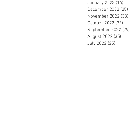
January 2023
(16)
16 pos
December 2022
(25)
25 p
November 2022
(38)
38 p
October 2022
(32)
32 post
September 2022
(29)
29 
August 2022
(35)
35 posts
July 2022
(25)
25 posts