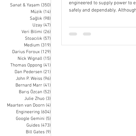
engineered to supply power to 
Sanat & Yaşam
(350)
350 posts
safely and dependably. Althoug
Müzik
(14)
14 posts
numerous power distribution...
Sağlık
(98)
98 posts
Uzay
(47)
47 posts
Veri Bilimi
(26)
26 posts
Stoacılık
(57)
57 posts
Medium
(319)
319 posts
Darius Foroux
(129)
129 posts
Nick Wignall
(15)
15 posts
Thomas Oppong
(41)
41 posts
Dan Pedersen
(21)
21 posts
John P. Weiss
(96)
96 posts
Bernard Marr
(41)
41 posts
Barış Özcan
(52)
52 posts
Julie Zhuo
(3)
3 posts
Maarten van Doorn
(4)
4 posts
Engineering
(604)
604 posts
Google Gemini
(5)
5 posts
Guides
(473)
473 posts
Bill Gates
(9)
9 posts