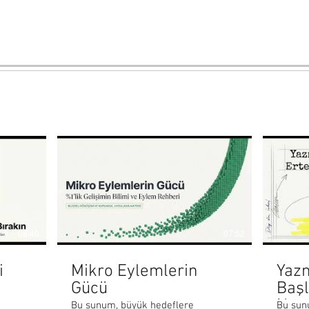
08:40
07:52
i
Mikro Eylemlerin
Yaz
Gücü
Başl
Nası
Bu sunum, büyük hedeflere
Bu sun