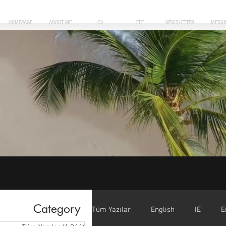
HOMEPAGE
ABOUT ME
CV
EEE
NEWSLETTER
MEDIU
Category
Tüm Yazılar
English
IE
E