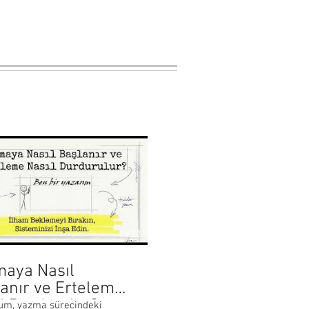
08:22
maya Nasıl
anır ve Erteleme
l Durdurulur?
um, yazma sürecindeki