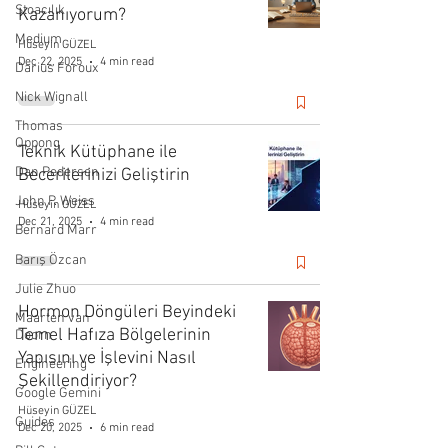
Stoacılık
Kazanıyorum?
Medium
Hüseyin GÜZEL
Dec 22, 2025
4 min read
Darius Foroux
Nick Wignall
Thomas
Oppong
Teknik Kütüphane ile
Dan Pedersen
Becerilerinizi Geliştirin
John P. Weiss
Hüseyin GÜZEL
Dec 21, 2025
4 min read
Bernard Marr
Barış Özcan
Julie Zhuo
Hormon Döngüleri Beyindeki
Maarten van
Temel Hafıza Bölgelerinin
Doorn
Yapısını ve İşlevini Nasıl
Engineering
Şekillendiriyor?
Google Gemini
Hüseyin GÜZEL
Guides
Dec 20, 2025
6 min read