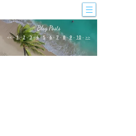
Blog Posts
<< -
1
-
2
-
3
-
4
-
5
-
6
-
7
-
8
-
9
-
10
-
>>