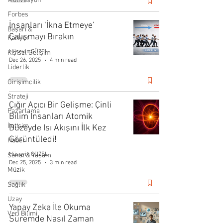
Motivasyon
Forbes
İnsanları ‘İkna Etmeye’
Başarı &
Çalışmayı Bırakın
Kariyer
Hüseyin GÜZEL
Kişisel Gelişim
Dec 26, 2025
4 min read
Liderlik
Girişimcilik
Strateji
Çığır Açıcı Bir Gelişme: Çinli
Pazarlama
Bilim İnsanları Atomik
İletişim
Düzeyde Isı Akışını İlk Kez
Görüntüledi!
Haber
Hüseyin GÜZEL
Sanat & Yaşam
Dec 25, 2025
3 min read
Müzik
Sağlık
Uzay
Yapay Zeka İle Okuma
Veri Bilimi
Süremde Nasıl Zaman