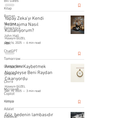
Bill Gates
Kitap
Roman
Yapay Zeka’yı Kendi
Martina
Avantajıma Nasıl
Doleckova
Kullanıyorum?
John Hall
Hüseyin GÜZEL
Dec 16, 2025
6 min read
HBR
ChatGPT
Tomorrow
Amacımı Kaybetmek
Google Bard
Neredeyse Beni Raydan
Sinema
Çıkarıyordu
Çevre
Hüseyin GÜZEL
Microsoft
Dec 15, 2025
3 min read
Copilot
Kimya
Adalet
Göz, bedenin lambasıdır
Edebiyat