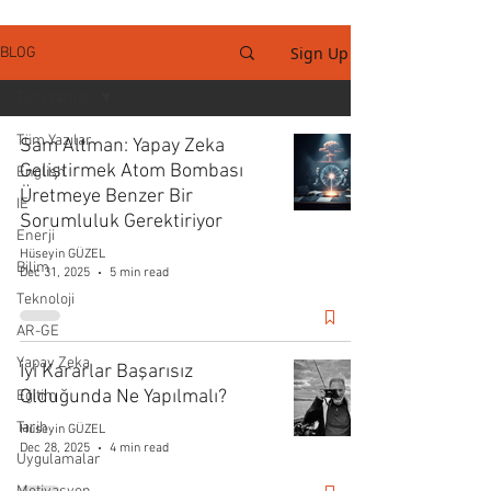
Sign Up
BLOG
Tüm Yazılar
Tüm Yazılar
Sam Altman: Yapay Zeka
Geliştirmek Atom Bombası
English
Üretmeye Benzer Bir
IE
Sorumluluk Gerektiriyor
Enerji
Hüseyin GÜZEL
Bilim
Dec 31, 2025
5 min read
Teknoloji
AR-GE
Yapay Zeka
İyi Kararlar Başarısız
Olduğunda Ne Yapılmalı?
Eğitim
Tarih
Hüseyin GÜZEL
Dec 28, 2025
4 min read
Uygulamalar