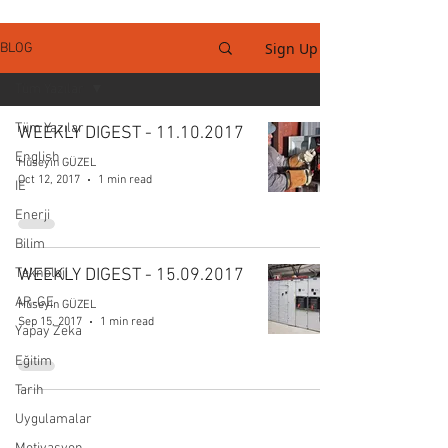
Sign Up
BLOG
Tüm Yazılar
Tüm Yazılar
WEEKLY DIGEST - 11.10.2017
English
Hüseyin GÜZEL
Oct 12, 2017
1 min read
IE
Enerji
Bilim
Teknoloji
WEEKLY DIGEST - 15.09.2017
AR-GE
Hüseyin GÜZEL
Sep 15, 2017
1 min read
Yapay Zeka
Eğitim
Tarih
Uygulamalar