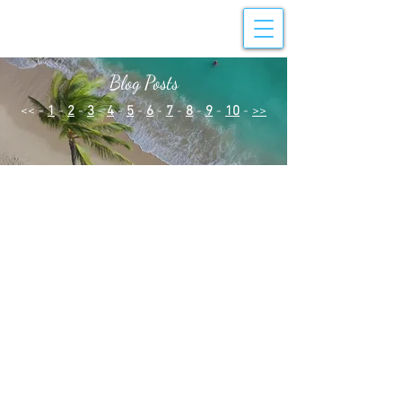
Blog Posts
<< -
1
-
2
-
3
-
4
-
5
-
6
-
7
-
8
-
9
-
10
-
>>