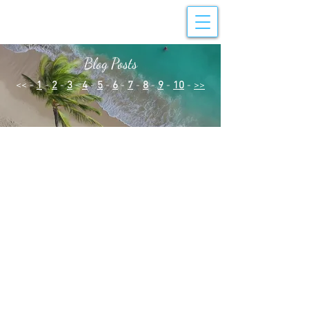
Blog Posts
<< -
1
-
2
-
3
-
4
-
5
-
6
-
7
-
8
-
9
-
10
-
>>