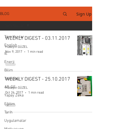
Sign Up
BLOG
Tüm Yazılar
Tüm Yazılar
WEEKLY DIGEST - 03.11.2017
English
Hüseyin GÜZEL
Nov 9, 2017
1 min read
IE
Enerji
Bilim
Teknoloji
WEEKLY DIGEST - 25.10.2017
AR-GE
Hüseyin GÜZEL
Oct 26, 2017
1 min read
Yapay Zeka
Eğitim
Tarih
Uygulamalar