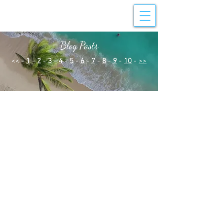
Blog Posts
<< -
1
-
2
-
3
-
4
-
5
-
6
-
7
-
8
-
9
-
10
-
>>