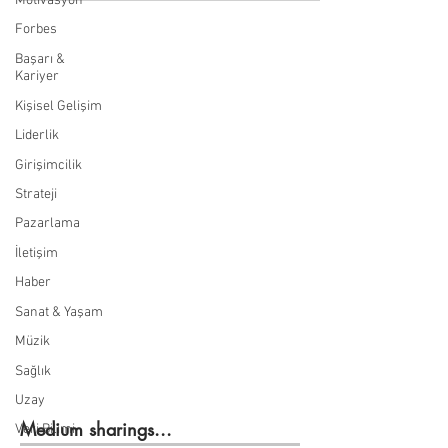
Motivasyon
Forbes
Başarı &
Kariyer
Kişisel Gelişim
Liderlik
Girişimcilik
Strateji
Pazarlama
İletişim
Haber
Sanat & Yaşam
Müzik
Sağlık
Uzay
Medium sharings...
Veri Bilimi