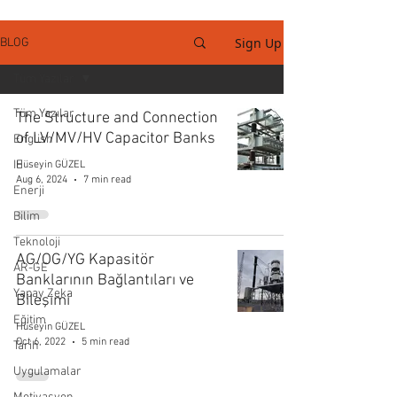
Sign Up
BLOG
Tüm Yazılar
Tüm Yazılar
The Structure and Connection
of LV/MV/HV Capacitor Banks
English
IE
Hüseyin GÜZEL
Aug 6, 2024
7 min read
Enerji
Bilim
Teknoloji
AG/OG/YG Kapasitör
AR-GE
Banklarının Bağlantıları ve
Yapay Zeka
Bileşimi
Eğitim
Hüseyin GÜZEL
Oct 6, 2022
5 min read
Tarih
Uygulamalar