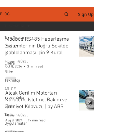
Sign Up
BLOG
Tüm Yazılar
Tüm Yazılar
Modbus RS485 Haberleşme
Sistemlerinin Doğru Şekilde
English
Kablolanması İçin 9 Kural
IE
Hüseyin GÜZEL
Enerji
Oct 8, 2024
3 min read
Bilim
Teknoloji
AR-GE
Alçak Gerilim Motorları
Yapay Zeka
Kurulum, İşletme, Bakım ve
Emniyet Kılavuzu | by ABB
Eğitim
Tarih
Hüseyin GÜZEL
Aug 8, 2024
19 min read
Uygulamalar