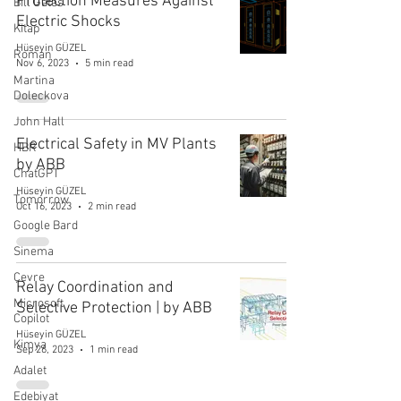
Protection Measures Against
Bill Gates
Electric Shocks
Kitap
Hüseyin GÜZEL
Roman
Nov 6, 2023
5 min read
Martina
Doleckova
John Hall
Electrical Safety in MV Plants
HBR
by ABB
ChatGPT
Hüseyin GÜZEL
Tomorrow
Oct 16, 2023
2 min read
Google Bard
Sinema
Çevre
Relay Coordination and
Microsoft
Selective Protection | by ABB
Copilot
Hüseyin GÜZEL
Kimya
Sep 26, 2023
1 min read
Adalet
Edebiyat