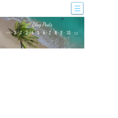
Blog Posts
<< -
1
-
2
-
3
-
4
-
5
-
6
-
7
-
8
-
9
-
10
-
>>