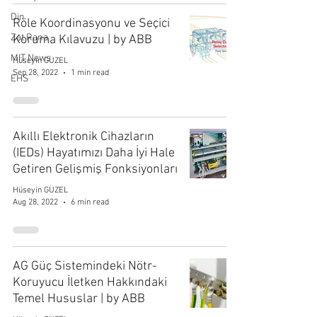
Din
Röle Koordinasyonu ve Seçici
Zat Rana
Koruma Kılavuzu | by ABB
MIT News
Hüseyin GÜZEL
Sep 28, 2022
1 min read
EHS
Akıllı Elektronik Cihazların
(IEDs) Hayatımızı Daha İyi Hale
Getiren Gelişmiş Fonksiyonları
Hüseyin GÜZEL
Aug 28, 2022
6 min read
AG Güç Sistemindeki Nötr-
Koruyucu İletken Hakkındaki
Temel Hususlar | by ABB