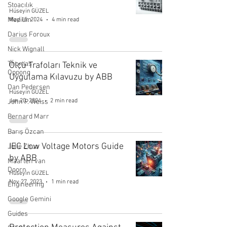
Stoacılık
Hüseyin GÜZEL
Medium
May 15, 2024
4 min read
Darius Foroux
Nick Wignall
Thomas
Ölçü Trafoları Teknik ve
Oppong
Uygulama Kılavuzu by ABB
Dan Pedersen
Hüseyin GÜZEL
Jan 20, 2024
2 min read
John P. Weiss
Bernard Marr
Barış Özcan
IEC Low Voltage Motors Guide
Julie Zhuo
by ABB
Maarten van
Doorn
Hüseyin GÜZEL
Nov 27, 2023
1 min read
Engineering
Google Gemini
Guides