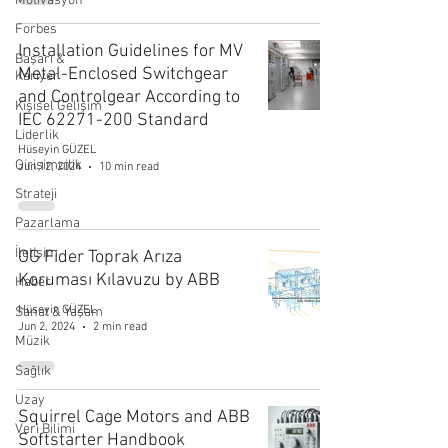
Motivasyon
Forbes
Installation Guidelines for MV
Başarı &
Metal-Enclosed Switchgear
Kariyer
and Controlgear According to
Kişisel Gelişim
IEC 62271-200 Standard
Liderlik
Hüseyin GÜZEL
Girişimcilik
Jun 12, 2024
10 min read
Strateji
Pazarlama
İletişim
OG Fider Toprak Arıza
Koruması Kılavuzu by ABB
Haber
Hüseyin GÜZEL
Sanat & Yaşam
Jun 2, 2024
2 min read
Müzik
Sağlık
Uzay
Squirrel Cage Motors and ABB
Veri Bilimi
Softstarter Handbook