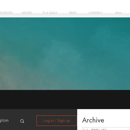
CKSTARTER
GROUPS
TV & RADIO
NEWS
CURRENCY
More
Archive
ğitim
Log in / Sign up