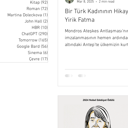
Mar 8, 2025
2 min read
Kitap
(92)
92 posts
Roman
(72)
72 posts
Bir Türk Kadınının Hikay
Martina Doleckova
(1)
1 post
Yirik Fatma
John Hall
(2)
2 posts
HBR
(10)
10 posts
Mondros Ateşkes Antlaşması’nı
ChatGPT
(290)
290 posts
imzalanmasının hemen ardından
Tomorrow
(165)
165 posts
altındaki Antep’te ülkemizin kur
Google Bard
(56)
56 posts
uğruna amansız bir mücadele…
Sinema
(6)
6 posts
Çevre
(17)
17 posts