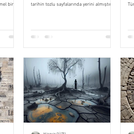
emel bir
tarihin tozlu sayfalarında yerini almıştır.
Tür
Bu isimlerden biri de…
in