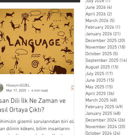
July 2026
(1)
1 post
June 2026
(4)
4 posts
April 2026
(2)
2 posts
March 2026
(5)
5 posts
February 2026
(1)
1 post
January 2026
(21)
21 pos
December 2025
(20)
20 p
November 2025
(18)
18 p
October 2025
(5)
5 posts
September 2025
(14)
14 
August 2025
(15)
15 posts
July 2025
(17)
17 posts
June 2025
(15)
15 posts
Hüseyin GÜZEL
May 2025
(15)
15 posts
Mar 17, 2025
4 min read
April 2025
(36)
36 posts
san Dili İlk Ne Zaman ve
March 2025
(48)
48 posts
February 2025
(49)
49 po
sıl Ortaya Çıktı?
January 2025
(48)
48 pos
December 2024
(26)
26 p
ihimizin gizemli sorularından biri olan
November 2024
(20)
20 p
an dilinin kökeni, bilim insanlarını
October 2024
(24)
24 post