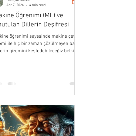
Hüseyin GÜZEL
Apr 7, 2024
4 min read
kine Öğrenimi (ML) ve
utulan Dillerin Deşifresi
kine öğrenimi sayesinde makine çeviri
emi ile hiç bir zaman çözülmeyen bazı
lerin gizemini keşfedebileceğiz belki
..