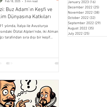
Feb 18, 2025
3 min read
January 2023
(16)
16 pos
December 2022
(25)
25 p
zi: Buz Adam’ın Keşfi ve
November 2022
(38)
38 p
lim Dünyasına Katkıları
October 2022
(32)
32 post
September 2022
(29)
29 
1 yılında, İtalya ile Avusturya
August 2022
(35)
35 posts
sındaki Ötztal Alpleri'nde, iki Alman
July 2022
(25)
25 posts
cı tarafından sıra dışı bir keşif
ıldı...