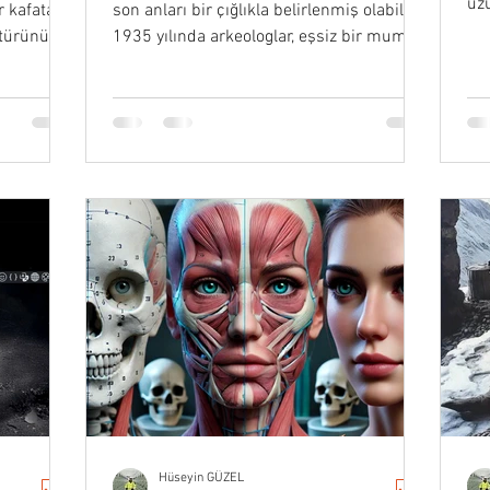
uz
 kafatası
son anları bir çığlıkla belirlenmiş olabilir...
gen
r türünün
1935 yılında arkeologlar, eşsiz bir mumya
buldular.
Hüseyin GÜZEL