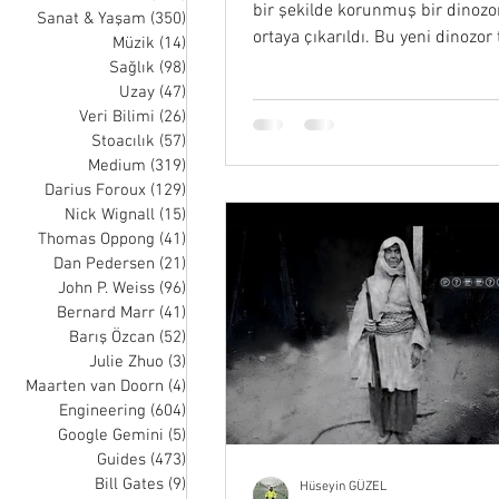
bir şekilde korunmuş bir dinozor
Sanat & Yaşam
(350)
350 posts
ortaya çıkarıldı. Bu yeni dinozo
Müzik
(14)
14 posts
fosilleşmiş...
Sağlık
(98)
98 posts
Uzay
(47)
47 posts
Veri Bilimi
(26)
26 posts
Stoacılık
(57)
57 posts
Medium
(319)
319 posts
Darius Foroux
(129)
129 posts
Nick Wignall
(15)
15 posts
Thomas Oppong
(41)
41 posts
Dan Pedersen
(21)
21 posts
John P. Weiss
(96)
96 posts
Bernard Marr
(41)
41 posts
Barış Özcan
(52)
52 posts
Julie Zhuo
(3)
3 posts
Maarten van Doorn
(4)
4 posts
Engineering
(604)
604 posts
Google Gemini
(5)
5 posts
Guides
(473)
473 posts
Bill Gates
(9)
9 posts
Hüseyin GÜZEL