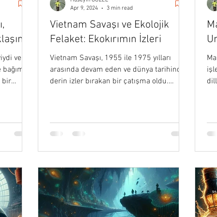
Hüseyin GÜZEL
Apr 9, 2024
3 min read
ı,
Vietnam Savaşı ve Ekolojik
Ma
klaşımı
Felaket: Ekokırımın İzleri
Un
iydi ve
Vietnam Savaşı, 1955 ile 1975 yılları
Ma
e bağımsız
arasında devam eden ve dünya tarihinde
işl
 bir
derin izler bırakan bir çatışma oldu.
dil
Ancak savaşın insanlık…
de.