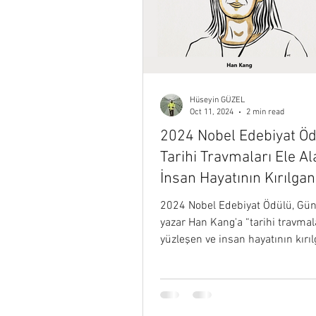
Hüseyin GÜZEL
Oct 11, 2024
2 min read
2024 Nobel Edebiyat Öd
Tarihi Travmaları Ele Al
İnsan Hayatının Kırılganl
Vurgulayan Bir Esere Ve
2024 Nobel Edebiyat Ödülü, Gün
yazar Han Kang'a “tarihi travmal
yüzleşen ve insan hayatının kırıl
ortaya koyan...