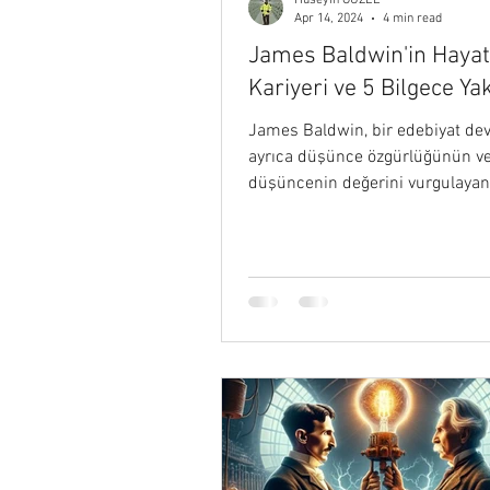
Hüseyin GÜZEL
Apr 14, 2024
4 min read
James Baldwin'in Hayat
Kariyeri ve 5 Bilgece Ya
James Baldwin, bir edebiyat dev
ayrıca düşünce özgürlüğünün v
düşüncenin değerini vurgulayan
yazardı…