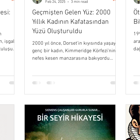
Feb 24, 2025
3 min read
esi:
Geçmişten Gelen Yüz: 2000
Öt
Yıllık Kadının Kafatasından
Bi
Yüzü Oluşturuldu
n
199
, işgal
ara
2000 yıl önce, Dorset'in kıyısında yaşayan
tuluşu
dağ
genç bir kadın, Kimmeridge Körfezi'nin
yap
nefes kesen manzarasına bakıyordu…