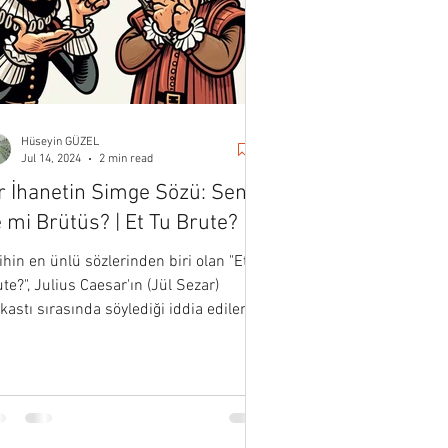
Hüseyin GÜZEL
Jul 14, 2024
2 min read
r İhanetin Simge Sözü: Sen
 mi Brütüs? | Et Tu Brute?
ihin en ünlü sözlerinden biri olan "Et tu,
te?", Julius Caesar'ın (Jül Sezar)
kastı sırasında söylediği iddia edilen
 ifadedir..