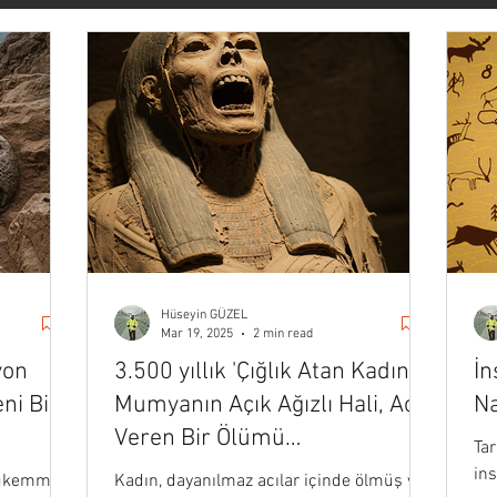
vasyon
Forbes
Başarı & Kariyer
Kişisel Gelişim
ateji
Pazarlama
İletişim
Haber
Sanat & Yaşam
Veri Bilimi
Stoacılık
Medium
Darius Foroux
Hüseyin GÜZEL
Mar 19, 2025
2 min read
yon
3.500 yıllık 'Çığlık Atan Kadın'
İn
eni Bir
Mumyanın Açık Ağızlı Hali, Acı
Na
Veren Bir Ölümü
Tar
Düşündürüyor
ins
mükemmel
Kadın, dayanılmaz acılar içinde ölmüş ve