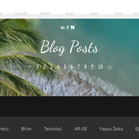
M
YOUTUBE
SPOTIFY
BLOG
VLOG
PLOG
KI
Blog Posts
<< -
1
-
2
-
3
-
4
-
5
-
6
-
7
-
8
-
9
-
10
-
>>
nerji
Bilim
Teknoloji
AR-GE
Yapay Zeka
E