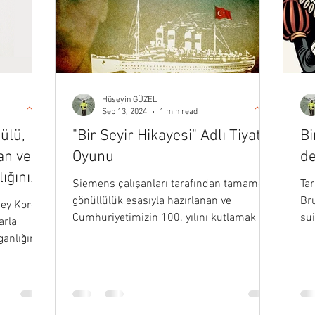
Hüseyin GÜZEL
Sep 13, 2024
1 min read
ülü,
"Bir Seyir Hikayesi" Adlı Tiyatro
Bi
an ve
Oyunu
de
ığını
Siemens çalışanları tarafından tamamen
Tar
rildi
gönüllülük esasıyla hazırlanan ve
Bru
ey Koreli
Cumhuriyetimizin 100. yılını kutlamak için
sui
arla
sahneye konan…
bir
ganlığını