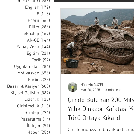
Tüm Yazılar
(1,966)
1,966 posts
English
(172)
172 posts
IE
(116)
116 posts
Tarih
Uygulamalar
Moti
Enerji
(565)
565 posts
Bilim
(284)
284 posts
Teknoloji
(467)
467 posts
Liderlik
Girişimcilik
Str
AR-GE
(144)
144 posts
Yapay Zeka
(144)
144 posts
Eğitim
(221)
221 posts
Tarih
(92)
92 posts
Müzik
Sağlık
Uzay
Uygulamalar
(284)
284 posts
Motivasyon
(656)
656 posts
Forbes
(23)
23 posts
Hüseyin GÜZEL
Nick Wignall
Thomas Oppong
Başarı & Kariyer
(600)
600 posts
Mar 20, 2025
3 min read
Kişisel Gelişim
(582)
582 posts
Çin'de Bulunan 200 Mil
Liderlik
(122)
122 posts
Girişimcilik
(118)
118 posts
Yıllık Dinazor Kafatası Y
Strateji
(296)
296 posts
Türü Ortaya Kıkardı
Pazarlama
(14)
14 posts
İletişim
(91)
91 posts
Çin’de muazzam büyüklükte, 
Haber
(256)
256 posts