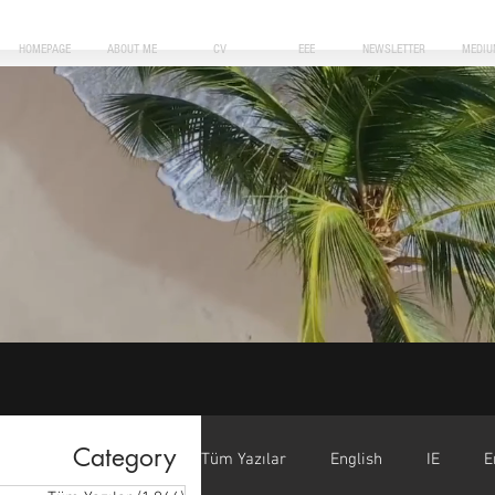
HOMEPAGE
ABOUT ME
CV
EEE
NEWSLETTER
MEDIU
Category
Tüm Yazılar
English
IE
E