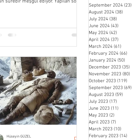
un süredir meşgul ediyor. Yapılan son
September 2024
(23)
23 
etik çalışma..
August 2024
(38)
38 posts
July 2024
(38)
38 posts
June 2024
(43)
43 posts
May 2024
(42)
42 posts
April 2024
(37)
37 posts
March 2024
(61)
61 posts
February 2024
(66)
66 po
January 2024
(50)
50 pos
December 2023
(35)
35 p
November 2023
(80)
80 p
October 2023
(119)
119 p
September 2023
(69)
69 
August 2023
(59)
59 posts
July 2023
(17)
17 posts
June 2023
(11)
11 posts
May 2023
(2)
2 posts
April 2023
(7)
7 posts
March 2023
(10)
10 posts
February 2023
(14)
14 po
Hüseyin GÜZEL