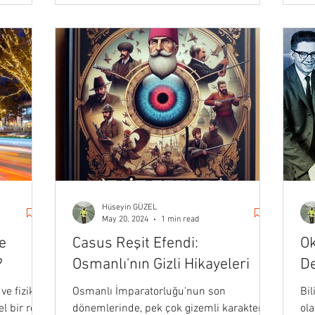
Hüseyin GÜZEL
May 20, 2024
1 min read
ve
Casus Reşit Efendi:
Ok
?
Osmanlı'nın Gizli Hikayeleri
De
ve fizik
Osmanlı İmparatorluğu'nun son
Bil
 bir rol
dönemlerinde, pek çok gizemli karakter
ol