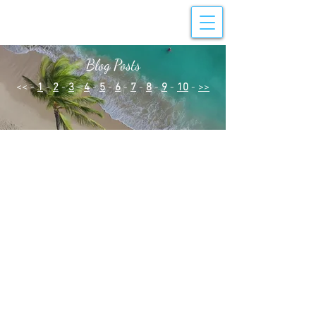
Blog Posts
<< -
1
-
2
-
3
-
4
-
5
-
6
-
7
-
8
-
9
-
10
-
>>