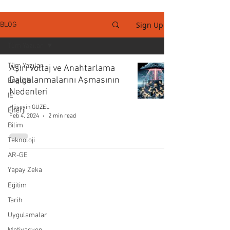
Sign Up
BLOG
Tüm Yazılar
Tüm Yazılar
Aşırı Voltaj ve Anahtarlama
Dalgalanmalarını Aşmasının
English
Nedenleri
IE
Hüseyin GÜZEL
Enerji
Feb 4, 2024
2 min read
Bilim
Teknoloji
AR-GE
Yapay Zeka
Eğitim
Tarih
Uygulamalar