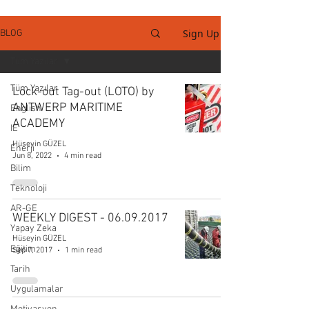
Sign Up
BLOG
Tüm Yazılar
Tüm Yazılar
Lock-out Tag-out (LOTO) by
ANTWERP MARITIME
English
ACADEMY
IE
Hüseyin GÜZEL
Enerji
Jun 8, 2022
4 min read
Bilim
Teknoloji
AR-GE
WEEKLY DIGEST - 06.09.2017
Yapay Zeka
Hüseyin GÜZEL
Eğitim
Sep 7, 2017
1 min read
Tarih
Uygulamalar