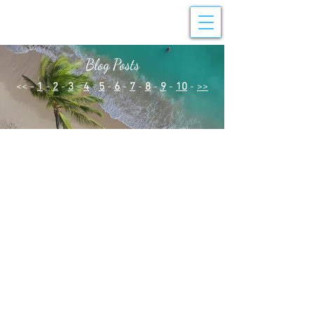
Blog Posts
<< -
1
-
2
-
3
-
4
-
5
-
6
-
7
-
8
-
9
-
10
-
>>