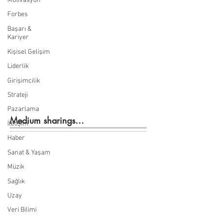
Motivasyon
Forbes
Başarı &
Kariyer
Kişisel Gelişim
Liderlik
Girişimcilik
Strateji
Pazarlama
Medium sharings...
İletişim
Haber
Sanat & Yaşam
Müzik
Sağlık
Uzay
Veri Bilimi