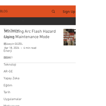
Sign Up
BLOG
Tüm Yazılar
Tüm Yazılar
Minimizing Arc Flash Hazard
Using Maintenance Mode
English
IE
Hüseyin GÜZEL
Apr 18, 2024
4 min read
Enerji
Bilim
Teknoloji
AR-GE
Yapay Zeka
Eğitim
Tarih
Uygulamalar