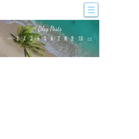
Blog Posts
<< -
1
-
2
-
3
-
4
-
5
-
6
-
7
-
8
-
9
-
10
-
>>