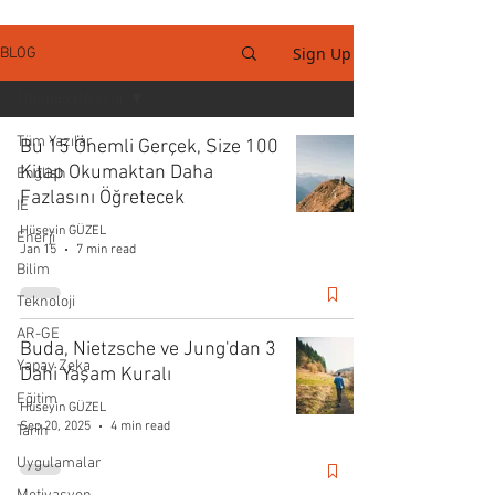
Sign Up
BLOG
Thomas Oppong
Tüm Yazılar
Bu 15 Önemli Gerçek, Size 100
Kitap Okumaktan Daha
English
Fazlasını Öğretecek
IE
Hüseyin GÜZEL
Enerji
Jan 15
7 min read
Bilim
Teknoloji
AR-GE
Buda, Nietzsche ve Jung'dan 3
Yapay Zeka
Dahi Yaşam Kuralı
Eğitim
Hüseyin GÜZEL
Sep 20, 2025
4 min read
Tarih
Uygulamalar