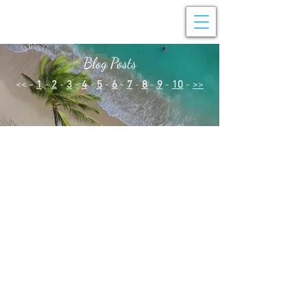
Blog Posts
<< -
1
-
2
-
3
-
4
-
5
-
6
-
7
-
8
-
9
-
10
-
>>