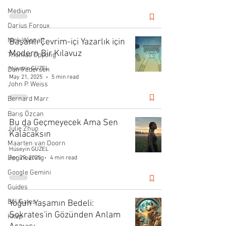
Medium
Darius Foroux
Nick Wignall
Başarılı Çevrim-içi Yazarlık için
Modern Bir Kılavuz
Thomas Oppong
Hüseyin GÜZEL
Dan Pedersen
May 21, 2025
5 min read
John P. Weiss
Bernard Marr
Barış Özcan
Bu da Geçmeyecek Ama Sen
Julie Zhuo
Kalacaksın
Maarten van Doorn
Hüseyin GÜZEL
Engineering
Apr 29, 2025
4 min read
Google Gemini
Guides
Bill Gates
Yoğun Yaşamın Bedeli:
Sokrates'in Gözünden Anlam
Kitap