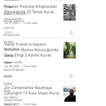
Motivasyon
Popüler Psikoloji Kitaplardan
Forbes
Öğrenilecek 20 Temel Kural
Başarı & Kariyer
Hüseyin GÜZEL
Kişisel Gelişim
Jul 19, 2025
12 min read
Liderlik
Girişimcilik
Strateji
Viktor Frankl'ın Hayatın
Pazarlama
Anlamını Bulma Yolculuğunda
Takip Ettiği 3 Adımlı Kuralı
İletişim
Haber
Hüseyin GÜZEL
Jun 30, 2025
5 min read
Sanat & Yaşam
Müzik
Sağlık
Zor Zamanlarda Yaşamaya
Uzay
Çalıştığım 15 Kısa Stoacı Kural
Veri Bilimi
Hüseyin GÜZEL
Stoacılık
Jun 21, 2025
5 min read