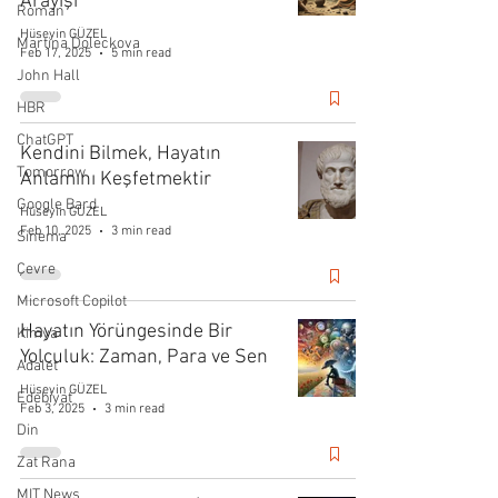
Arayışı
Roman
Hüseyin GÜZEL
Martina Doleckova
Feb 17, 2025
5 min read
John Hall
HBR
ChatGPT
Kendini Bilmek, Hayatın
Tomorrow
Anlamını Keşfetmektir
Google Bard
Hüseyin GÜZEL
Feb 10, 2025
3 min read
Sinema
Çevre
Microsoft Copilot
Hayatın Yörüngesinde Bir
Kimya
Yolculuk: Zaman, Para ve Sen
Adalet
Hüseyin GÜZEL
Edebiyat
Feb 3, 2025
3 min read
Din
Zat Rana
MIT News