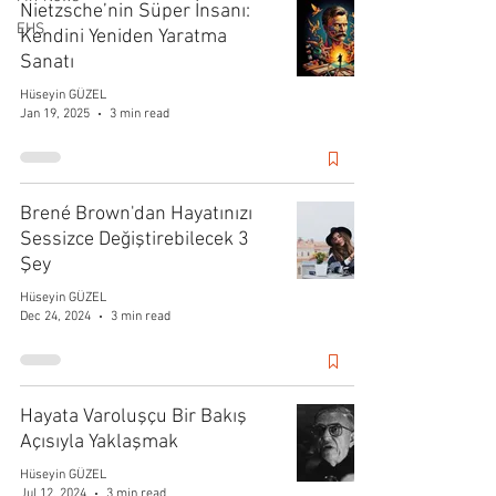
Nietzsche’nin Süper İnsanı:
EHS
Kendini Yeniden Yaratma
Sanatı
Hüseyin GÜZEL
Jan 19, 2025
3 min read
Brené Brown'dan Hayatınızı
Sessizce Değiştirebilecek 3
Şey
Hüseyin GÜZEL
Dec 24, 2024
3 min read
Hayata Varoluşçu Bir Bakış
Açısıyla Yaklaşmak
Hüseyin GÜZEL
Jul 12, 2024
3 min read