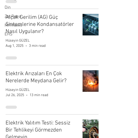
Din
Zat Rana
Alçak Gerilim (AG) Güç
Sistemlerine Kondansatörler
MIT News
Nasıl Uygulanır?
EHS
Hüseyin GÜZEL
Aug 1, 2025
3 min read
Elektrik Arızaları En Çok
Nerelerde Meydana Gelir?
Hüseyin GÜZEL
Jul 26, 2025
13 min read
Elektrik Yalıtım Testi: Sessiz
Bir Tehlikeyi Görmezden
Gelmeyin