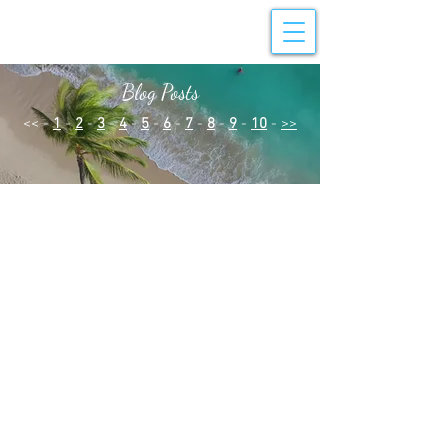
Blog Posts
<< -
1
-
2
-
3
-
4
-
5
-
6
-
7
-
8
-
9
-
10
-
>>