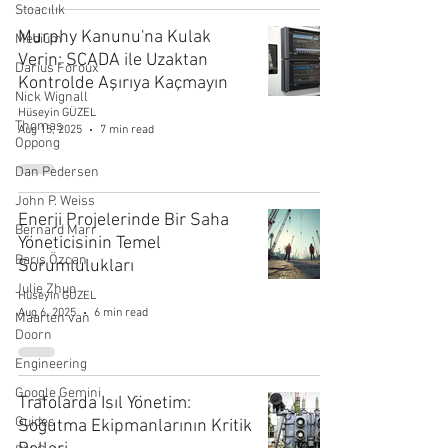
Stoacılık
Murphy Kanunu'na Kulak
Medium
Verin: SCADA ile Uzaktan
Darius Foroux
Kontrolde Aşırıya Kaçmayın
Nick Wignall
Hüseyin GÜZEL
Thomas
Aug 15, 2025
7 min read
Oppong
Dan Pedersen
John P. Weiss
Enerji Projelerinde Bir Saha
Bernard Marr
Yöneticisinin Temel
Barış Özcan
Sorumlulukları
Julie Zhuo
Hüseyin GÜZEL
Aug 6, 2025
6 min read
Maarten van
Doorn
Engineering
Google Gemini
Trafolarda Isıl Yönetim:
Guides
Soğutma Ekipmanlarının Kritik