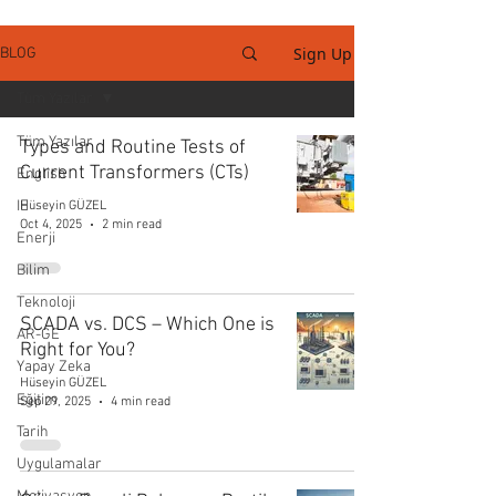
Sign Up
BLOG
Tüm Yazılar
Tüm Yazılar
Types and Routine Tests of
Current Transformers (CTs)
English
IE
Hüseyin GÜZEL
Oct 4, 2025
2 min read
Enerji
Bilim
Teknoloji
SCADA vs. DCS – Which One is
AR-GE
Right for You?
Yapay Zeka
Hüseyin GÜZEL
Eğitim
Sep 29, 2025
4 min read
Tarih
Uygulamalar