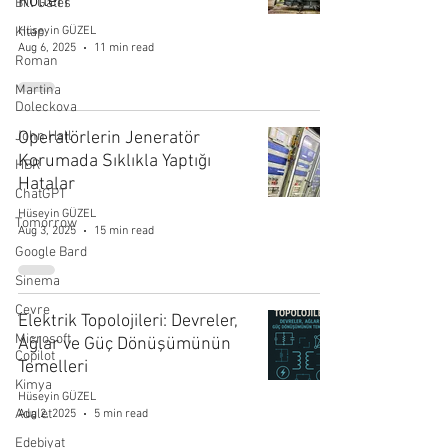
Rolleri
Bill Gates
Kitap
Hüseyin GÜZEL
Aug 6, 2025
11 min read
Roman
Martina
Doleckova
John Hall
Operatörlerin Jeneratör
Korumada Sıklıkla Yaptığı
HBR
Hatalar
ChatGPT
Hüseyin GÜZEL
Tomorrow
Aug 3, 2025
15 min read
Google Bard
Sinema
Çevre
Elektrik Topolojileri: Devreler,
Microsoft
Ağlar ve Güç Dönüşümünün
Copilot
Temelleri
Kimya
Hüseyin GÜZEL
Adalet
Aug 2, 2025
5 min read
Edebiyat