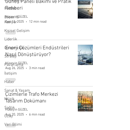
Motivasyon
Güneş Paneli Bakımı ve Pratik
Rehberi
Forbes
Başarı &
Hüseyin GÜZEL
Sep 13, 2025
12 min read
Kariyer
Kişisel Gelişim
Liderlik
Enerji Çözümleri Endüstrileri
Girişimcilik
Nasıl Dönüştürüyor?
Strateji
Hüseyin GÜZEL
Pazarlama
Aug 26, 2025
3 min read
İletişim
Haber
Sanat & Yaşam
Çizimlerle Trafo Merkezi
Müzik
Tasarım Dokümanı
Sağlık
Hüseyin GÜZEL
Aug 20, 2025
6 min read
Uzay
Veri Bilimi