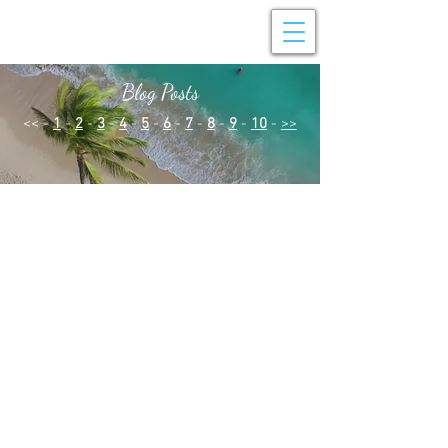
Blog Posts
<< -
1
-
2
-
3
-
4
-
5
-
6
-
7
-
8
-
9
-
10
-
>>