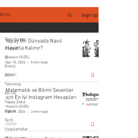
Sign Up
BLOG
Tüm Yazılar
Tüm Yazılar
Yapay Bir Dünyada Nasıl
Hayatta Kalınır?
English
IE
Hüseyin GÜZEL
Dec 10, 2024
5 min read
Enerji
Bilim
Teknoloji
Matematik ve Bilimi Sevenler
AR-GE
için En İyi Instagram Hesapları
Yapay Zeka
Hüseyin GÜZEL
Eğitim
Feb 29, 2024
3 min read
Tarih
Uygulamalar