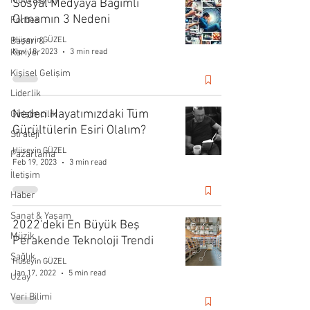
Motivasyon
Sosyal Medyaya Bağımlı
Olmamın 3 Nedeni
Forbes
Başarı &
Hüseyin GÜZEL
Nov 18, 2023
3 min read
Kariyer
Kişisel Gelişim
Liderlik
Neden Hayatımızdaki Tüm
Girişimcilik
Gürültülerin Esiri Olalım?
Strateji
Hüseyin GÜZEL
Pazarlama
Feb 19, 2023
3 min read
İletişim
Haber
Sanat & Yaşam
2022'deki En Büyük Beş
Müzik
Perakende Teknoloji Trendi
Sağlık
Hüseyin GÜZEL
Jan 17, 2022
5 min read
Uzay
Veri Bilimi