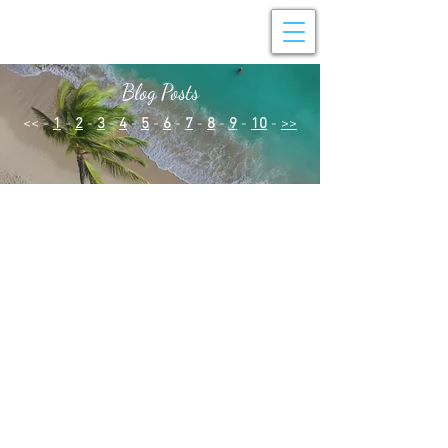
Blog Posts
<< -
1
-
2
-
3
-
4
-
5
-
6
-
7
-
8
-
9
-
10
-
>>