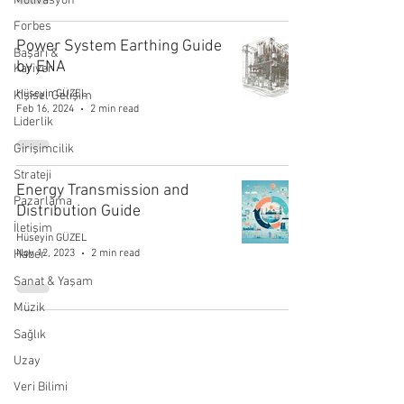
Motivasyon
Forbes
Power System Earthing Guide
Başarı &
by ENA
Kariyer
Hüseyin GÜZEL
Kişisel Gelişim
Feb 16, 2024
2 min read
Liderlik
Girişimcilik
Strateji
Energy Transmission and
Pazarlama
Distribution Guide
İletişim
Hüseyin GÜZEL
Nov 12, 2023
2 min read
Haber
Sanat & Yaşam
Müzik
Sağlık
Uzay
Veri Bilimi