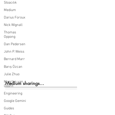
Stoacılık
Medium
Darius Foroux
Nick Wignall
Thomas
Oppong
Dan Pedersen
John P. Weiss
Bernard Marr
Barış Özcan
Julie Zhuo
Maarten van
Medium sharings...
Doorn
Engineering
Google Gemini
Guides