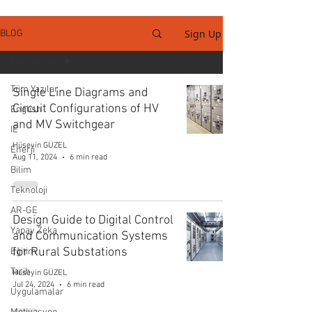
Sign Up
BLOG
Tüm Yazılar
Tüm Yazılar
Single Line Diagrams and
Circuit Configurations of HV
English
and MV Switchgear
IE
Hüseyin GÜZEL
Enerji
Aug 11, 2024
6 min read
Bilim
Teknoloji
AR-GE
Design Guide to Digital Control
Yapay Zeka
and Communication Systems
for Rural Substations
Eğitim
Tarih
Hüseyin GÜZEL
Jul 24, 2024
6 min read
Uygulamalar