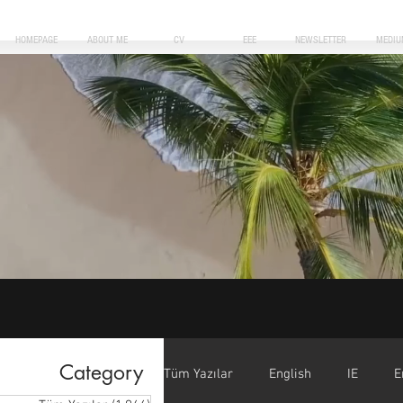
HOMEPAGE
ABOUT ME
CV
EEE
NEWSLETTER
MEDIU
Category
Tüm Yazılar
English
IE
E