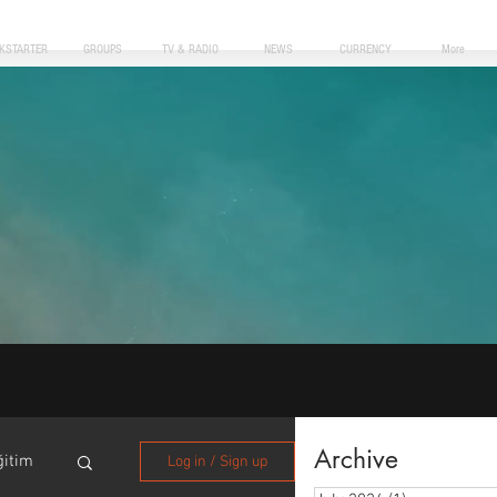
CKSTARTER
GROUPS
TV & RADIO
NEWS
CURRENCY
More
Archive
ğitim
Log in / Sign up