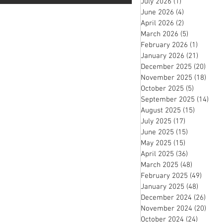
July 2026
(1)
1 post
June 2026
(4)
4 posts
April 2026
(2)
2 posts
March 2026
(5)
5 posts
February 2026
(1)
1 post
January 2026
(21)
21 pos
December 2025
(20)
20 p
November 2025
(18)
18 p
October 2025
(5)
5 posts
September 2025
(14)
14 
August 2025
(15)
15 posts
July 2025
(17)
17 posts
June 2025
(15)
15 posts
May 2025
(15)
15 posts
April 2025
(36)
36 posts
March 2025
(48)
48 posts
February 2025
(49)
49 po
January 2025
(48)
48 pos
December 2024
(26)
26 p
November 2024
(20)
20 p
October 2024
(24)
24 post