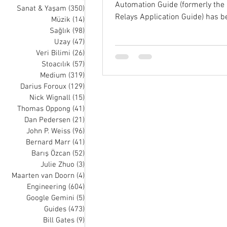
Automation Guide (formerly the 
Sanat & Yaşam
(350)
350 posts
Relays Application Guide) has b
Müzik
(14)
14 posts
definitive...
Sağlık
(98)
98 posts
Uzay
(47)
47 posts
Veri Bilimi
(26)
26 posts
Stoacılık
(57)
57 posts
Medium
(319)
319 posts
Darius Foroux
(129)
129 posts
Nick Wignall
(15)
15 posts
Thomas Oppong
(41)
41 posts
Dan Pedersen
(21)
21 posts
John P. Weiss
(96)
96 posts
Bernard Marr
(41)
41 posts
Barış Özcan
(52)
52 posts
Julie Zhuo
(3)
3 posts
Maarten van Doorn
(4)
4 posts
Engineering
(604)
604 posts
Google Gemini
(5)
5 posts
Guides
(473)
473 posts
Bill Gates
(9)
9 posts