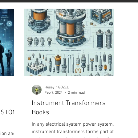
vasyon
Forbes
Başarı & Kariyer
Kişisel Gelişim
ateji
Pazarlama
İletişim
Haber
Sanat & Yaşam
Veri Bilimi
Stoacılık
Medium
Darius Foroux
Hüseyin GÜZEL
Feb 9, 2024
2 min read
Instrument Transformers
ALSTOM
Books
In any electrical system power system,
instrument transformers forms part of
tion and