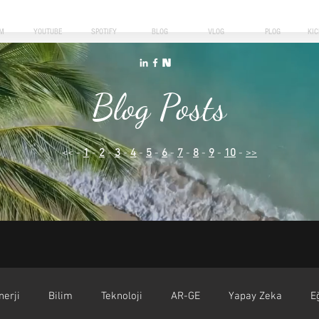
M
YOUTUBE
SPOTIFY
BLOG
VLOG
PLOG
KI
Blog Posts
<< -
1
-
2
-
3
-
4
-
5
-
6
-
7
-
8
-
9
-
10
-
>>
nerji
Bilim
Teknoloji
AR-GE
Yapay Zeka
E