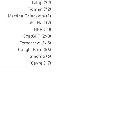
Kitap
(92)
92 posts
Roman
(72)
72 posts
Martina Doleckova
(1)
1 post
John Hall
(2)
2 posts
HBR
(10)
10 posts
ChatGPT
(290)
290 posts
Tomorrow
(165)
165 posts
Google Bard
(56)
56 posts
Sinema
(6)
6 posts
Çevre
(17)
17 posts