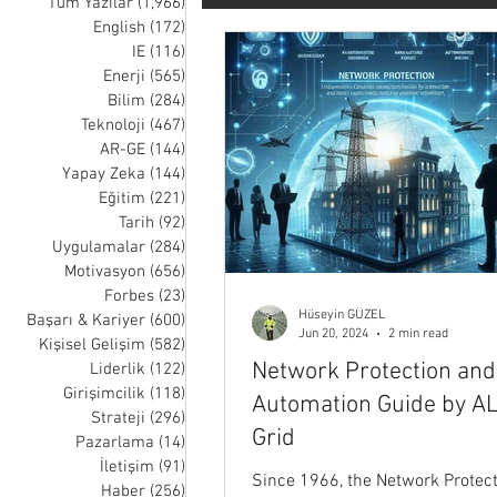
Tüm Yazılar
(1,966)
1,966 posts
English
(172)
172 posts
IE
(116)
116 posts
Tarih
Uygulamalar
Moti
Enerji
(565)
565 posts
Bilim
(284)
284 posts
Teknoloji
(467)
467 posts
Liderlik
Girişimcilik
Str
AR-GE
(144)
144 posts
Yapay Zeka
(144)
144 posts
Eğitim
(221)
221 posts
Tarih
(92)
92 posts
Müzik
Sağlık
Uzay
Uygulamalar
(284)
284 posts
Motivasyon
(656)
656 posts
Forbes
(23)
23 posts
Hüseyin GÜZEL
Nick Wignall
Thomas Oppong
Başarı & Kariyer
(600)
600 posts
Jun 20, 2024
2 min read
Kişisel Gelişim
(582)
582 posts
Network Protection and
Liderlik
(122)
122 posts
Girişimcilik
(118)
118 posts
Automation Guide by 
Strateji
(296)
296 posts
Grid
Pazarlama
(14)
14 posts
İletişim
(91)
91 posts
Since 1966, the Network Protec
Haber
(256)
256 posts