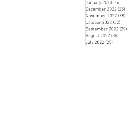
January 2023
(16)
16 pos
December 2022
(25)
25 p
November 2022
(38)
38 p
October 2022
(32)
32 post
September 2022
(29)
29 
August 2022
(35)
35 posts
July 2022
(25)
25 posts