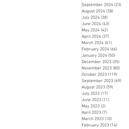
September 2024
(23)
23 
August 2024
(38)
38 posts
July 2024
(38)
38 posts
June 2024
(43)
43 posts
May 2024
(42)
42 posts
April 2024
(37)
37 posts
March 2024
(61)
61 posts
February 2024
(66)
66 po
January 2024
(50)
50 pos
December 2023
(35)
35 p
November 2023
(80)
80 p
October 2023
(119)
119 p
September 2023
(69)
69 
August 2023
(59)
59 posts
July 2023
(17)
17 posts
June 2023
(11)
11 posts
May 2023
(2)
2 posts
April 2023
(7)
7 posts
March 2023
(10)
10 posts
February 2023
(14)
14 po