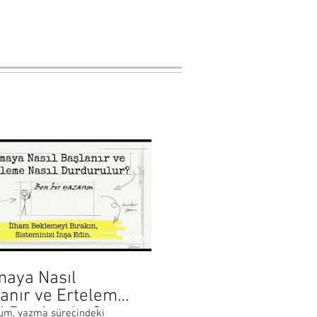
08:22
maya Nasıl
anır ve Erteleme
l Durdurulur?
um, yazma sürecindeki