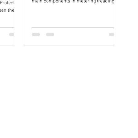
main components in metering (reading
Protective
instruments, recording…
een the