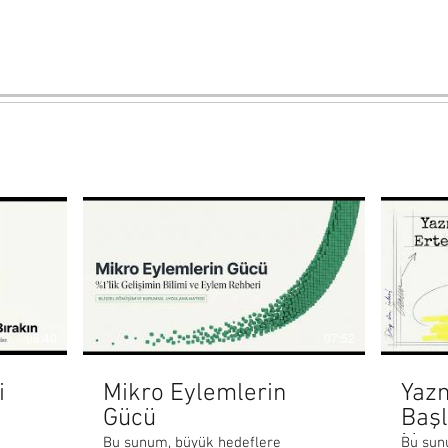
08:40
07:52
i
Mikro Eylemlerin
Yaz
Gücü
Başl
Nası
Bu sunum, büyük hedeflere
Bu sun