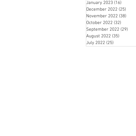
January 2023
(16)
16 pos
December 2022
(25)
25 p
November 2022
(38)
38 p
October 2022
(32)
32 post
September 2022
(29)
29 
August 2022
(35)
35 posts
July 2022
(25)
25 posts