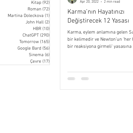
Apr 20, 2022
2 min read
Kitap
(92)
92 posts
Roman
(72)
72 posts
Karma’nın Hayatınızı
Martina Doleckova
(1)
1 post
Değiştirecek 12 Yasası
John Hall
(2)
2 posts
HBR
(10)
10 posts
Karma, eylem anlamına gelen S
ChatGPT
(290)
290 posts
bir kelimedir ve Newton’un ‘her
Tomorrow
(165)
165 posts
bir reaksiyona girmeli‘ yasasına 
Google Bard
(56)
56 posts
Sinema
(6)
6 posts
Çevre
(17)
17 posts