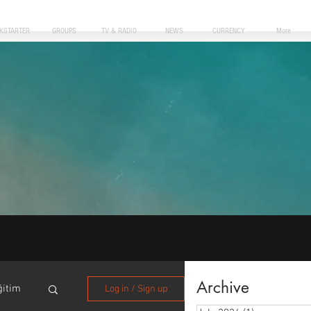
CKSTARTER
GROUPS
TV & RADIO
NEWS
CURRENCY
More
Archive
ğitim
Log in / Sign up