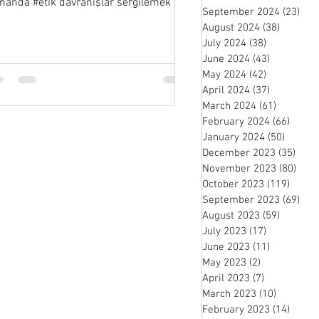
manda #etik davranışlar sergilemek ve
September 2024
(23)
23 
k değerlere bağlı kalmak..
August 2024
(38)
38 posts
July 2024
(38)
38 posts
June 2024
(43)
43 posts
May 2024
(42)
42 posts
April 2024
(37)
37 posts
March 2024
(61)
61 posts
February 2024
(66)
66 po
January 2024
(50)
50 pos
December 2023
(35)
35 p
November 2023
(80)
80 p
October 2023
(119)
119 p
September 2023
(69)
69 
August 2023
(59)
59 posts
July 2023
(17)
17 posts
June 2023
(11)
11 posts
May 2023
(2)
2 posts
April 2023
(7)
7 posts
March 2023
(10)
10 posts
February 2023
(14)
14 po