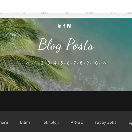
M
YOUTUBE
SPOTIFY
BLOG
VLOG
PLOG
KI
Blog Posts
<< -
1
-
2
-
3
-
4
-
5
-
6
-
7
-
8
-
9
-
10
-
>>
nerji
Bilim
Teknoloji
AR-GE
Yapay Zeka
E