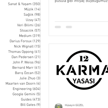
pusula gibi ihtiyaç duyduğumuz 
Sanat & Yaşam
(350)
350 posts
kavramdır....
Müzik
(14)
14 posts
Sağlık
(98)
98 posts
Uzay
(47)
47 posts
Veri Bilimi
(26)
26 posts
Stoacılık
(57)
57 posts
Medium
(319)
319 posts
Darius Foroux
(129)
129 posts
Nick Wignall
(15)
15 posts
Thomas Oppong
(41)
41 posts
Dan Pedersen
(21)
21 posts
John P. Weiss
(96)
96 posts
Bernard Marr
(41)
41 posts
Barış Özcan
(52)
52 posts
Julie Zhuo
(3)
3 posts
Maarten van Doorn
(4)
4 posts
Engineering
(604)
604 posts
Google Gemini
(5)
5 posts
Guides
(473)
473 posts
Bill Gates
(9)
9 posts
Hüseyin GÜZEL