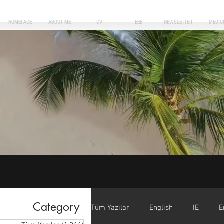
HOMEPAGE
ABOUT ME
CV
EEE
NEWSLETTER
MEDIU
Category
Tüm Yazılar
English
IE
E