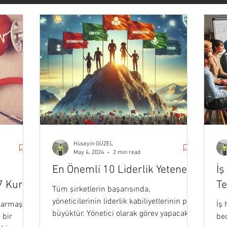
vasyon
Forbes
Başarı & Kariyer
Kişisel Gelişim
ateji
Pazarlama
İletişim
Haber
Sanat & Yaşam
Veri Bilimi
Stoacılık
Medium
Darius Foroux
Hüseyin GÜZEL
May 4, 2024
2 min read
En Önemli 10 Liderlik Yeteneği
İş
 Kuralı
Te
Tüm şirketlerin başarısında,
yöneticilerinin liderlik kabiliyetlerinin payı
karmaşık
İş 
büyüktür. Yönetici olarak görev yapacak
 bir
bec
olanların...