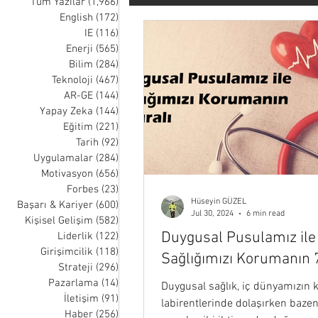
Tüm Yazılar
(1,966)
1,966 posts
English
(172)
172 posts
IE
(116)
116 posts
Tarih
Uygulamalar
Moti
Enerji
(565)
565 posts
Bilim
(284)
284 posts
Teknoloji
(467)
467 posts
Liderlik
Girişimcilik
Str
AR-GE
(144)
144 posts
Yapay Zeka
(144)
144 posts
Eğitim
(221)
221 posts
Tarih
(92)
92 posts
Müzik
Sağlık
Uzay
Uygulamalar
(284)
284 posts
Motivasyon
(656)
656 posts
Forbes
(23)
23 posts
Hüseyin GÜZEL
Nick Wignall
Thomas Oppong
Başarı & Kariyer
(600)
600 posts
Jul 30, 2024
6 min read
Kişisel Gelişim
(582)
582 posts
Duygusal Pusulamız ile
Liderlik
(122)
122 posts
Girişimcilik
(118)
118 posts
Sağlığımızı Korumanın 7
Strateji
(296)
296 posts
Pazarlama
(14)
14 posts
Duygusal sağlık, iç dünyamızın 
İletişim
(91)
91 posts
labirentlerinde dolaşırken bazen
Haber
(256)
256 posts