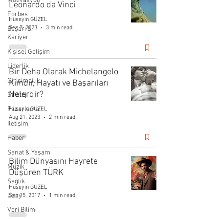
Motivasyon
Leonardo da Vinci
Forbes
Hüseyin GÜZEL
Sep 7, 2023
3 min read
Başarı &
Kariyer
Kişisel Gelişim
Liderlik
Bir Deha Olarak Michelangelo
Girişimcilik
Kimdir, Hayatı ve Başarıları
Nelerdir?
Strateji
Pazarlama
Hüseyin GÜZEL
Aug 21, 2023
2 min read
İletişim
Haber
Sanat & Yaşam
Bilim Dünyasını Hayrete
Müzik
Düşüren TÜRK
Sağlık
Hüseyin GÜZEL
Uzay
Sep 15, 2017
1 min read
Veri Bilimi