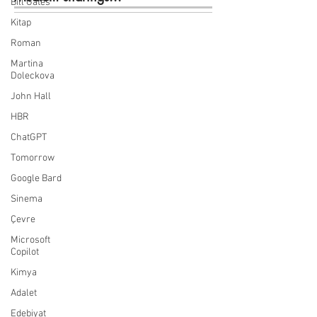
Bill Gates
Kitap
Roman
Martina
Doleckova
John Hall
HBR
ChatGPT
Tomorrow
Google Bard
Sinema
Çevre
Microsoft
Copilot
Kimya
Adalet
Edebiyat