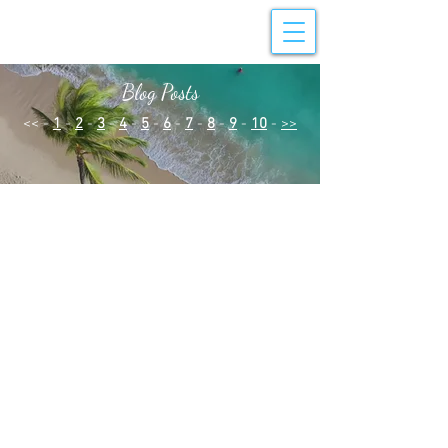
Blog Posts
<< -
1
-
2
-
3
-
4
-
5
-
6
-
7
-
8
-
9
-
10
-
>>