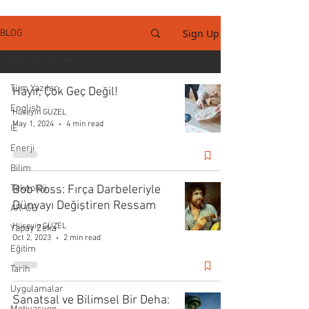
Sign Up
BLOG
Tüm Yazılar
Tüm Yazılar
Hayır, Çok Geç Değil!
English
Hüseyin GÜZEL
May 1, 2024
4 min read
IE
Enerji
Bilim
Teknoloji
Bob Ross: Fırça Darbeleriyle
Dünyayı Değiştiren Ressam
AR-GE
Hüseyin GÜZEL
Yapay Zeka
Oct 2, 2023
2 min read
Eğitim
Tarih
Uygulamalar
Sanatsal ve Bilimsel Bir Deha: