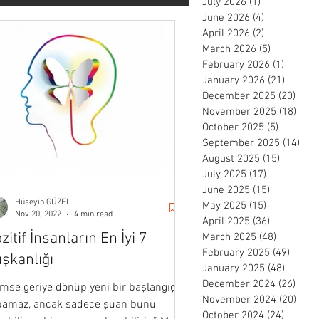
July 2026
(1)
1 post
June 2026
(4)
4 posts
April 2026
(2)
2 posts
March 2026
(5)
5 posts
February 2026
(1)
1 post
January 2026
(21)
21 pos
December 2025
(20)
20 p
November 2025
(18)
18 p
October 2025
(5)
5 posts
September 2025
(14)
14 
August 2025
(15)
15 posts
July 2025
(17)
17 posts
June 2025
(15)
15 posts
Hüseyin GÜZEL
May 2025
(15)
15 posts
Nov 20, 2022
4 min read
April 2025
(36)
36 posts
zitif İnsanların En İyi 7
March 2025
(48)
48 posts
February 2025
(49)
49 po
ışkanlığı
January 2025
(48)
48 pos
December 2024
(26)
26 p
imse geriye dönüp yeni bir başlangıç
November 2024
(20)
20 p
pamaz, ancak sadece şuan bunu
October 2024
(24)
24 post