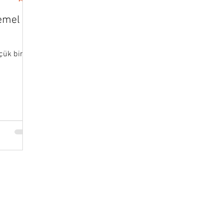
Temel
çük bir