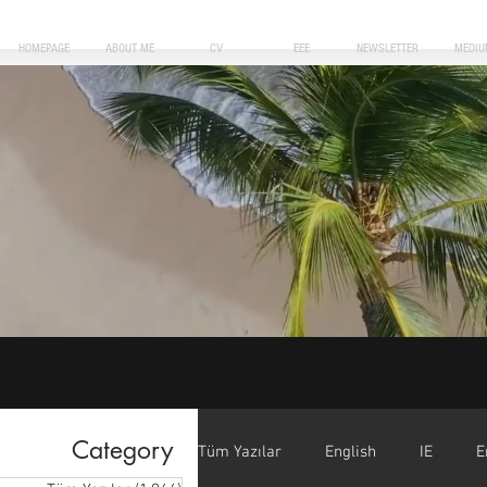
HOMEPAGE
ABOUT ME
CV
EEE
NEWSLETTER
MEDIU
Category
Tüm Yazılar
English
IE
E