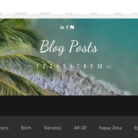
M
YOUTUBE
SPOTIFY
BLOG
VLOG
PLOG
KI
Blog Posts
<< -
1
-
2
-
3
-
4
-
5
-
6
-
7
-
8
-
9
-
10
-
>>
nerji
Bilim
Teknoloji
AR-GE
Yapay Zeka
E