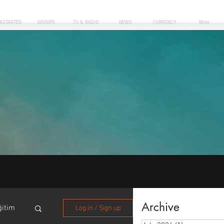
CKSTARTER
GROUPS
TV & RADIO
NEWS
CURRENCY
More
Archive
ğitim
Log in / Sign up