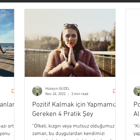
vasyon
Forbes
Başarı & Kariyer
Kişisel Gelişim
ateji
Pazarlama
İletişim
Haber
Sanat & Yaşam
Veri Bilimi
Stoacılık
Medium
Darius Foroux
Hüseyin GÜZEL
Nov 26, 2022
3 min read
anların
Pozitif Kalmak için Yapmamız
Po
Gereken 4 Pratik Şey
Al
azı ortak
“Öfkeli, kızgın veya mutsuz olduğumuz
“K
syonu
zaman, bu duygulardan kendimizi
ya