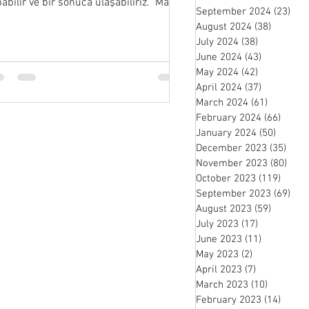
abilir ve bir sonuca ulaşabiliriz.” Maria
September 2024
(23)
23 
binson
August 2024
(38)
38 posts
July 2024
(38)
38 posts
June 2024
(43)
43 posts
May 2024
(42)
42 posts
April 2024
(37)
37 posts
March 2024
(61)
61 posts
February 2024
(66)
66 po
January 2024
(50)
50 pos
December 2023
(35)
35 p
November 2023
(80)
80 p
October 2023
(119)
119 p
September 2023
(69)
69 
August 2023
(59)
59 posts
July 2023
(17)
17 posts
June 2023
(11)
11 posts
May 2023
(2)
2 posts
April 2023
(7)
7 posts
March 2023
(10)
10 posts
February 2023
(14)
14 po