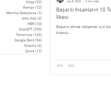
Jan 8, 2022
6 min read
Kitap
(92)
92 posts
Roman
(72)
72 posts
Başarılı İnsanların 10 
Martina Doleckova
(1)
1 post
İlkesi
John Hall
(2)
2 posts
HBR
(10)
10 posts
Başarılı olmak isteyenler için kü
ChatGPT
(290)
290 posts
kılavuz…
Tomorrow
(165)
165 posts
Google Bard
(56)
56 posts
Sinema
(6)
6 posts
Çevre
(17)
17 posts