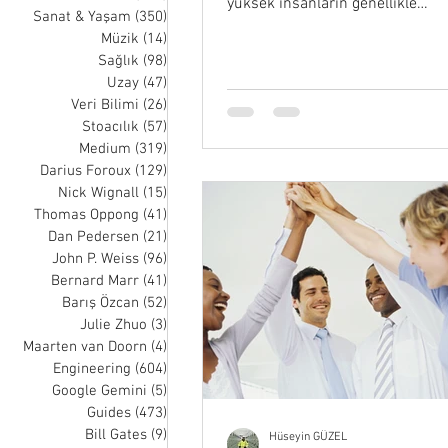
yüksek insanların genellikle
Sanat & Yaşam
(350)
350 posts
benimsedikleri alışkanlıklar..
Müzik
(14)
14 posts
Sağlık
(98)
98 posts
Uzay
(47)
47 posts
Veri Bilimi
(26)
26 posts
Stoacılık
(57)
57 posts
Medium
(319)
319 posts
Darius Foroux
(129)
129 posts
Nick Wignall
(15)
15 posts
Thomas Oppong
(41)
41 posts
Dan Pedersen
(21)
21 posts
John P. Weiss
(96)
96 posts
Bernard Marr
(41)
41 posts
Barış Özcan
(52)
52 posts
Julie Zhuo
(3)
3 posts
Maarten van Doorn
(4)
4 posts
Engineering
(604)
604 posts
Google Gemini
(5)
5 posts
Guides
(473)
473 posts
Bill Gates
(9)
9 posts
Hüseyin GÜZEL