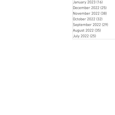
January 2023
(16)
16 pos
December 2022
(25)
25 p
November 2022
(38)
38 p
October 2022
(32)
32 post
September 2022
(29)
29 
August 2022
(35)
35 posts
July 2022
(25)
25 posts