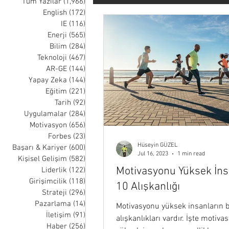
Tüm Yazılar
(1,966)
1,966 posts
English
(172)
172 posts
IE
(116)
116 posts
Tarih
Uygulamalar
Moti
Enerji
(565)
565 posts
Bilim
(284)
284 posts
Teknoloji
(467)
467 posts
Liderlik
Girişimcilik
Str
AR-GE
(144)
144 posts
Yapay Zeka
(144)
144 posts
Eğitim
(221)
221 posts
Tarih
(92)
92 posts
Müzik
Sağlık
Uzay
Uygulamalar
(284)
284 posts
Motivasyon
(656)
656 posts
Forbes
(23)
23 posts
Hüseyin GÜZEL
Nick Wignall
Thomas Oppong
Başarı & Kariyer
(600)
600 posts
Jul 16, 2023
1 min read
Kişisel Gelişim
(582)
582 posts
Motivasyonu Yüksek İns
Liderlik
(122)
122 posts
Girişimcilik
(118)
118 posts
10 Alışkanlığı
Strateji
(296)
296 posts
Pazarlama
(14)
14 posts
Motivasyonu yüksek insanların b
İletişim
(91)
91 posts
alışkanlıkları vardır. İşte motiva
Haber
(256)
256 posts