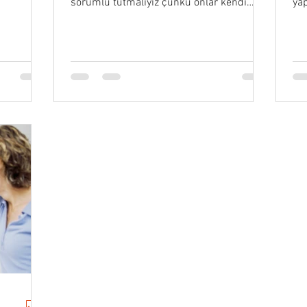
sorumlu tutmalıyız çünkü onlar kendi
yap
yargılarımızın bir yansımasıdır.”
Ro