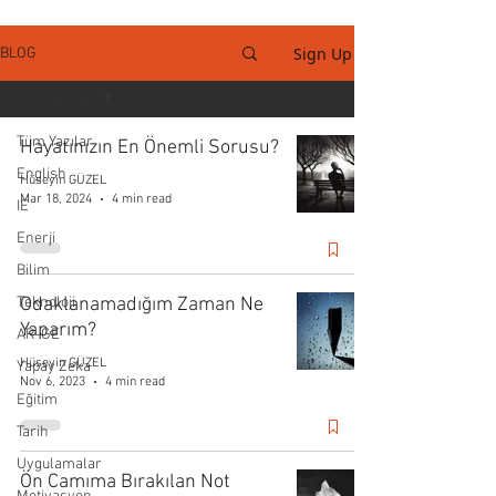
Sign Up
BLOG
Tüm Yazılar
Tüm Yazılar
Hayatınızın En Önemli Sorusu?
English
Hüseyin GÜZEL
Mar 18, 2024
4 min read
IE
Enerji
Bilim
Teknoloji
Odaklanamadığım Zaman Ne
Yaparım?
AR-GE
Hüseyin GÜZEL
Yapay Zeka
Nov 6, 2023
4 min read
Eğitim
Tarih
Uygulamalar
Ön Camıma Bırakılan Not