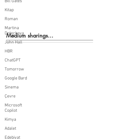
Bill Gates
Kitap
Roman
Martina
Doleckova
Medium sharings...
John Hall
HBR
ChatGPT
Tomorrow
Google Bard
Sinema
Çevre
Microsoft
Copilot
Kimya
Adalet
Edebiyat