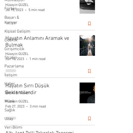
Motivasyon
Hüseyin GÜZEL
Forbes
Jul 15, 2023
5 min read
Başarı &
Kariyer
Kişisel Gelişim
Hayatın Anlamını Aramak ve
Liderlik
Bulmak
Girişimcilik
Hüseyin GÜZEL
Strateji
Jun 16, 2023
1 min read
Pazarlama
İletişim
Haber
Hayatın Sırrı Düşük
Beklentilerdir
Sanat & Yaşam
Müzik
Hüseyin GÜZEL
Feb 27, 2023
3 min read
Sağlık
Uzay
Veri Bilimi