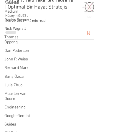
Altı Jant Telli Tekerlek Teoremi
Stoacılık
| Optimal Bir Hayat Stratejisi
Medium
Hüseyin GÜZEL
Darius Foroux
Dec 25, 2021
4 min read
Nick Wignall
Thomas
Oppong
Dan Pedersen
John P. Weiss
Bernard Marr
Barış Özcan
Julie Zhuo
Maarten van
Doorn
Engineering
Google Gemini
Guides