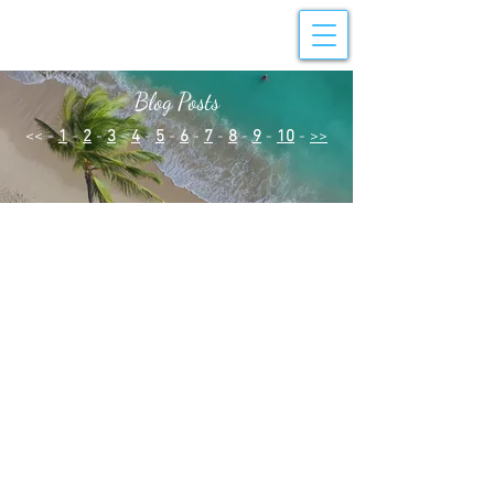
Blog Posts
<< -
1
-
2
-
3
-
4
-
5
-
6
-
7
-
8
-
9
-
10
-
>>