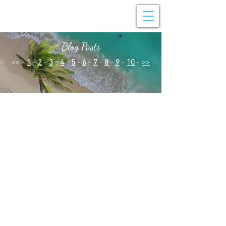
Blog Posts
<< -
1
-
2
-
3
-
4
-
5
-
6
-
7
-
8
-
9
-
10
-
>>