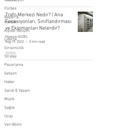
Motivasyon
Forbes
Trafo Merkezi Nedir? | Ana
Başarı &
Fonksiyonları, Sınıflandırması
Kariyer
ve Ekipmanları Nelerdir?
Kişisel Gelişim
Hüseyin GÜZEL
Liderlik
Aug 19, 2022
3 min read
Girişimcilik
Strateji
Pazarlama
İletişim
Haber
Sanat & Yaşam
Müzik
Sağlık
Uzay
Veri Bilimi