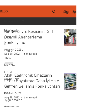
Sign Up
BLOG
Tüm Yazılar
Tüm Yazılar
Bir OG Devre Kesicinin Dört
Önemli Anahtarlama
English
Fonksiyonu
IE
Hüseyin GÜZEL
Enerji
Sep 29, 2022
6 min read
Bilim
Teknoloji
AR-GE
Akıllı Elektronik Cihazların
Yapay Zeka
(IEDs) Hayatımızı Daha İyi Hale
Getiren Gelişmiş Fonksiyonları
Eğitim
Tarih
Hüseyin GÜZEL
Aug 28, 2022
6 min read
Uygulamalar