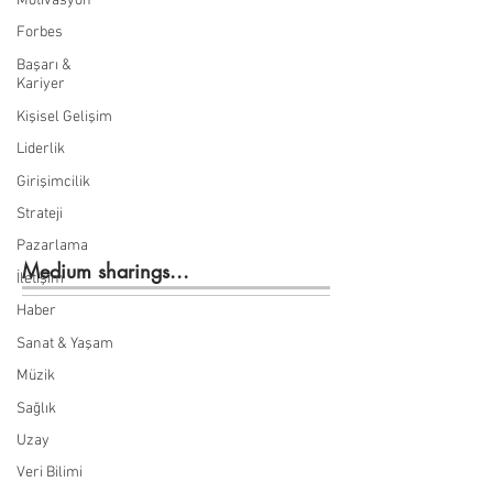
Motivasyon
Forbes
Başarı &
Kariyer
Kişisel Gelişim
Liderlik
Girişimcilik
Strateji
Pazarlama
Medium sharings...
İletişim
Haber
Sanat & Yaşam
Müzik
Sağlık
Uzay
Veri Bilimi