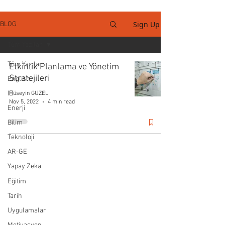
Sign Up
BLOG
Tüm Yazılar
Tüm Yazılar
Etkinlik Planlama ve Yönetim
Stratejileri
English
IE
Hüseyin GÜZEL
Nov 5, 2022
4 min read
Enerji
Bilim
Teknoloji
AR-GE
Yapay Zeka
Eğitim
Tarih
Uygulamalar