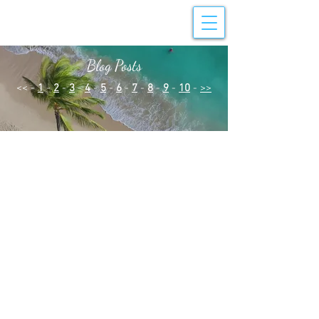
Blog Posts
<< -
1
-
2
-
3
-
4
-
5
-
6
-
7
-
8
-
9
-
10
-
>>