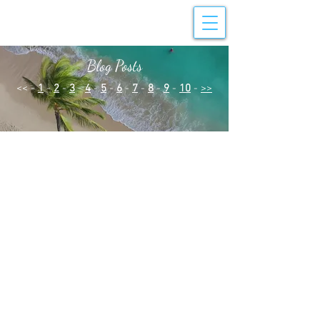
Blog Posts
<< -
1
-
2
-
3
-
4
-
5
-
6
-
7
-
8
-
9
-
10
-
>>