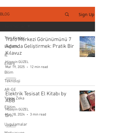
Sign Up
BLOG
Tüm Yazılar
Tüm Yazılar
Trafo Merkezi Görünümünü 7
Adımda Geliştirmek: Pratik Bir
English
Kılavuz
IE
Hüseyin GÜZEL
Enerji
Mar 19, 2025
12 min read
Bilim
Teknoloji
AR-GE
Elektrik Tesisat El Kitabı by
Yapay Zeka
ABB
Eğitim
Hüseyin GÜZEL
Mar 18, 2024
3 min read
Tarih
Uygulamalar