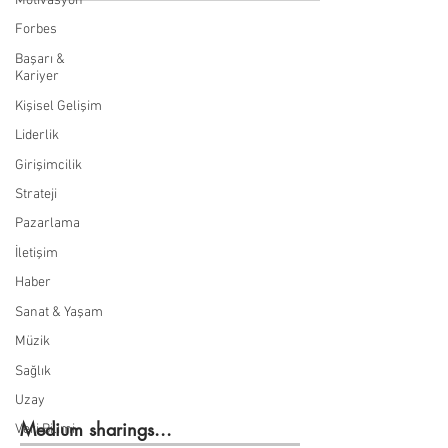
Motivasyon
Forbes
Başarı &
Kariyer
Kişisel Gelişim
Liderlik
Girişimcilik
Strateji
Pazarlama
İletişim
Haber
Sanat & Yaşam
Müzik
Sağlık
Uzay
Medium sharings...
Veri Bilimi