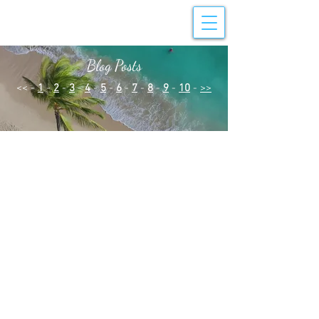
Blog Posts
<< -
1
-
2
-
3
-
4
-
5
-
6
-
7
-
8
-
9
-
10
-
>>