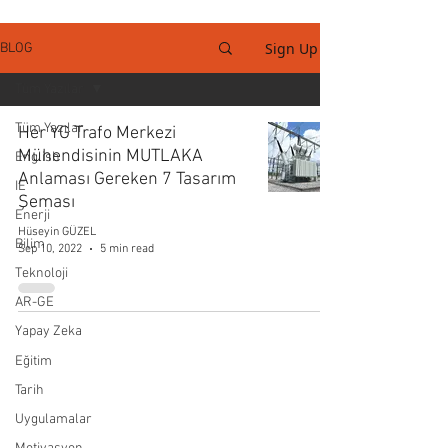
Sign Up
BLOG
Tüm Yazılar
Tüm Yazılar
Her YG Trafo Merkezi
Mühendisinin MUTLAKA
English
Anlaması Gereken 7 Tasarım
IE
Şeması
Enerji
Hüseyin GÜZEL
Bilim
Sep 10, 2022
5 min read
Teknoloji
AR-GE
Yapay Zeka
Eğitim
Tarih
Uygulamalar