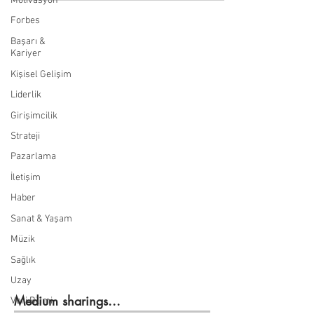
Motivasyon
Forbes
Başarı &
Kariyer
Kişisel Gelişim
Liderlik
Girişimcilik
Strateji
Pazarlama
İletişim
Haber
Sanat & Yaşam
Müzik
Sağlık
Uzay
Medium sharings...
Veri Bilimi