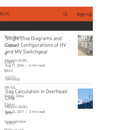
Sign Up
BLOG
Tüm Yazılar
Tüm Yazılar
Single Line Diagrams and
Circuit Configurations of HV
English
and MV Switchgear
IE
Hüseyin GÜZEL
Enerji
Aug 11, 2024
6 min read
Bilim
Teknoloji
AR-GE
Sag Calculation in Overhead
Yapay Zeka
Line
Eğitim
Hüseyin GÜZEL
Sep 24, 2017
2 min read
Tarih
Uygulamalar