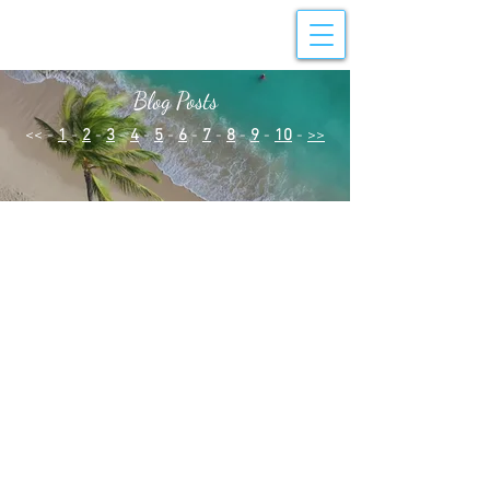
Blog Posts
<< -
1
-
2
-
3
-
4
-
5
-
6
-
7
-
8
-
9
-
10
-
>>