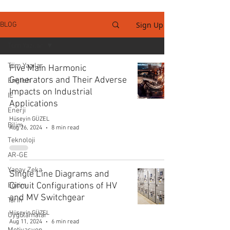
Sign Up
BLOG
Tüm Yazılar
Tüm Yazılar
Five Main Harmonic
Generators and Their Adverse
English
Impacts on Industrial
IE
Applications
Enerji
Hüseyin GÜZEL
Bilim
Aug 26, 2024
8 min read
Teknoloji
AR-GE
Yapay Zeka
Single Line Diagrams and
Circuit Configurations of HV
Eğitim
and MV Switchgear
Tarih
Hüseyin GÜZEL
Uygulamalar
Aug 11, 2024
6 min read