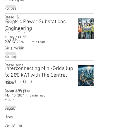
Motivasyon
Forbes
Başarı &
Electric Power Substations
Kariyer
Engineering
Kişisel Gelişim
Hüseyin GÜZEL
Liderlik
Apr 24, 2024
1 min read
Girişimcilik
Strateji
Pazarlama
Interconnecting Mini-Grids (up
İletişim
to 200 kW) with The Central
Electric Grid
Haber
Hüseyin GÜZEL
Sanat & Yaşam
Mar 10, 2024
3 min read
Müzik
Sağlık
Uzay
Veri Bilimi