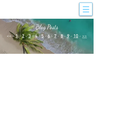
Blog Posts
<< -
1
-
2
-
3
-
4
-
5
-
6
-
7
-
8
-
9
-
10
-
>>