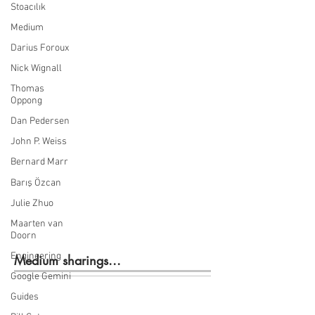
Stoacılık
Medium
Darius Foroux
Nick Wignall
Thomas
Oppong
Dan Pedersen
John P. Weiss
Bernard Marr
Barış Özcan
Julie Zhuo
Maarten van
Doorn
Engineering
Medium sharings...
Google Gemini
Guides