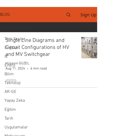
Sign Up
BLOG
Tüm Yazılar
Tüm Yazılar
Single Line Diagrams and
Circuit Configurations of HV
English
and MV Switchgear
IE
Hüseyin GÜZEL
Enerji
Aug 11, 2024
6 min read
Bilim
Teknoloji
AR-GE
Yapay Zeka
Eğitim
Tarih
Uygulamalar