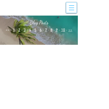
Blog Posts
<< -
1
-
2
-
3
-
4
-
5
-
6
-
7
-
8
-
9
-
10
-
>>