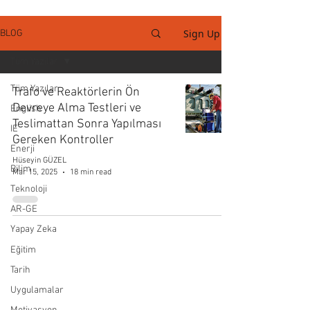
Sign Up
BLOG
Tüm Yazılar
Tüm Yazılar
Trafo ve Reaktörlerin Ön
Devreye Alma Testleri ve
English
Teslimattan Sonra Yapılması
IE
Gereken Kontroller
Enerji
Hüseyin GÜZEL
Bilim
Mar 15, 2025
18 min read
Teknoloji
AR-GE
Yapay Zeka
Eğitim
Tarih
Uygulamalar