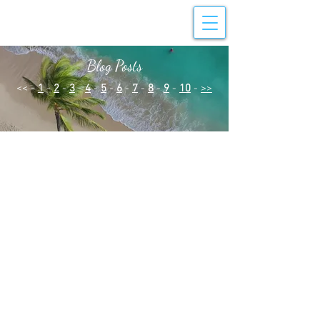
Blog Posts
<< -
1
-
2
-
3
-
4
-
5
-
6
-
7
-
8
-
9
-
10
-
>>