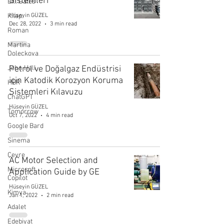
Sistemleri
Bill Gates
Kitap
Hüseyin GÜZEL
Dec 28, 2022
3 min read
Roman
Martina
Doleckova
John Hall
Petrol ve Doğalgaz Endüstrisi
için Katodik Korozyon Koruma
HBR
Sistemleri Kılavuzu
ChatGPT
Hüseyin GÜZEL
Tomorrow
Oct 7, 2022
4 min read
Google Bard
Sinema
Çevre
AC Motor Selection and
Microsoft
Application Guide by GE
Copilot
Hüseyin GÜZEL
Kimya
Jan 1, 2022
2 min read
Adalet
Edebiyat