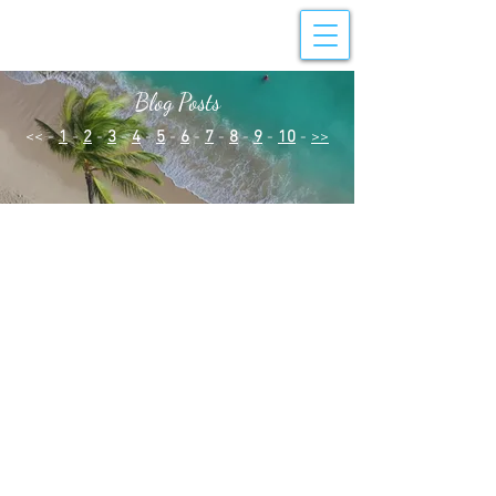
Blog Posts
<< -
1
-
2
-
3
-
4
-
5
-
6
-
7
-
8
-
9
-
10
-
>>