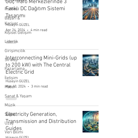
Motivasyon
Güç Trafo Merkezlerinde 3
Farklı DC Dağıtım Sistemi
Forbes
Tasarımı
Başarı &
Kariyer
Hüseyin GÜZEL
Apr 24, 2024
4 min read
Kişisel Gelişim
Liderlik
Girişimcilik
Interconnecting Mini-Grids (up
Strateji
to 200 kW) with The Central
Pazarlama
Electric Grid
İletişim
Hüseyin GÜZEL
Mar 10, 2024
3 min read
Haber
Sanat & Yaşam
Müzik
Electricity Generation,
Sağlık
Transmission and Distribution
Uzay
Guides
Veri Bilimi
Hüseyin GÜZEL