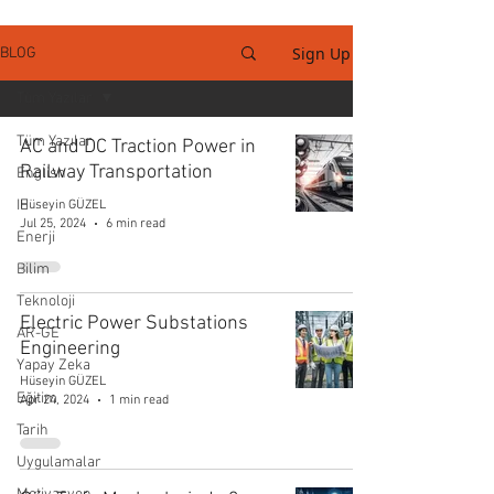
Sign Up
BLOG
Tüm Yazılar
Tüm Yazılar
AC and DC Traction Power in
Railway Transportation
English
IE
Hüseyin GÜZEL
Jul 25, 2024
6 min read
Enerji
Bilim
Teknoloji
Electric Power Substations
AR-GE
Engineering
Yapay Zeka
Hüseyin GÜZEL
Eğitim
Apr 24, 2024
1 min read
Tarih
Uygulamalar