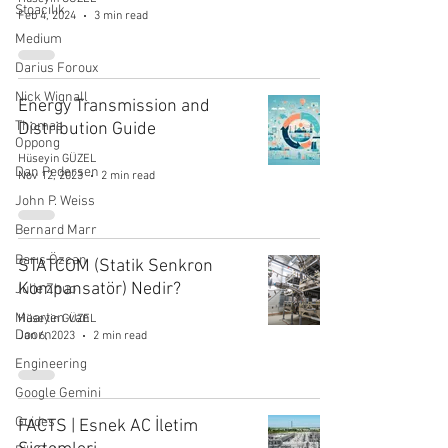
Stoacılık
Feb 4, 2024
3 min read
Medium
Darius Foroux
Nick Wignall
Energy Transmission and
Thomas
Distribution Guide
Oppong
Hüseyin GÜZEL
Dan Pedersen
Nov 12, 2023
2 min read
John P. Weiss
Bernard Marr
Barış Özcan
STATCOM (Statik Senkron
Kompansatör) Nedir?
Julie Zhuo
Maarten van
Hüseyin GÜZEL
Doorn
Jan 6, 2023
2 min read
Engineering
Google Gemini
Guides
FACTS | Esnek AC İletim