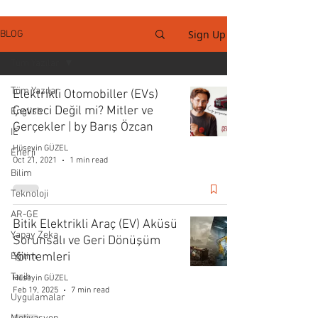
Sign Up
BLOG
Tüm Yazılar
Tüm Yazılar
Elektrikli Otomobiller (EVs)
Çevreci Değil mi? Mitler ve
English
Gerçekler | by Barış Özcan
IE
Hüseyin GÜZEL
Enerji
Oct 21, 2021
1 min read
Bilim
Teknoloji
AR-GE
Bitik Elektrikli Araç (EV) Aküsü
Yapay Zeka
Sorunsalı ve Geri Dönüşüm
Yöntemleri
Eğitim
Tarih
Hüseyin GÜZEL
Feb 19, 2025
7 min read
Uygulamalar