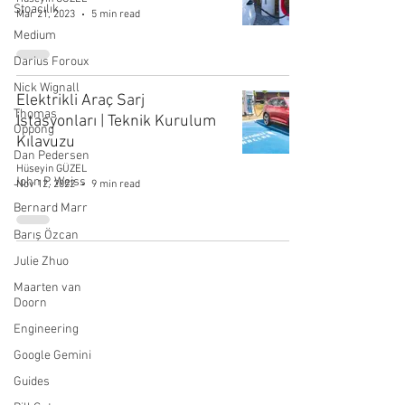
Stoacılık
Mar 21, 2023
5 min read
Medium
Darius Foroux
Nick Wignall
Elektrikli Araç Sarj
Thomas
İstasyonları | Teknik Kurulum
Oppong
Kılavuzu
Dan Pedersen
Hüseyin GÜZEL
John P. Weiss
Nov 12, 2022
9 min read
Bernard Marr
Barış Özcan
Julie Zhuo
Maarten van
Doorn
Engineering
Google Gemini
Guides