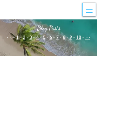
Blog Posts
<< -
1
-
2
-
3
-
4
-
5
-
6
-
7
-
8
-
9
-
10
-
>>