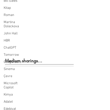
Bill Gates
Kitap
Roman
Martina
Doleckova
John Hall
HBR
ChatGPT
Tomorrow
Medium sharings...
Google Bard
Sinema
Çevre
Microsoft
Copilot
Kimya
Adalet
Edebiyat