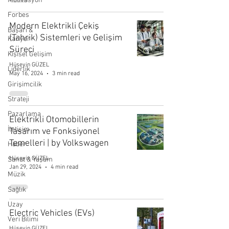
Motivasyon
Forbes
Modern Elektrikli Çekiş
Başarı &
(Tahrik) Sistemleri ve Gelişim
Kariyer
Süreci
Kişisel Gelişim
Hüseyin GÜZEL
Liderlik
May 16, 2024
3 min read
Girişimcilik
Strateji
Pazarlama
Elektrikli Otomobillerin
İletişim
Tasarım ve Fonksiyonel
Temelleri | by Volkswagen
Haber
Hüseyin GÜZEL
Sanat & Yaşam
Jan 29, 2024
4 min read
Müzik
Sağlık
Uzay
Electric Vehicles (EVs)
Veri Bilimi
Hüseyin GÜZEL