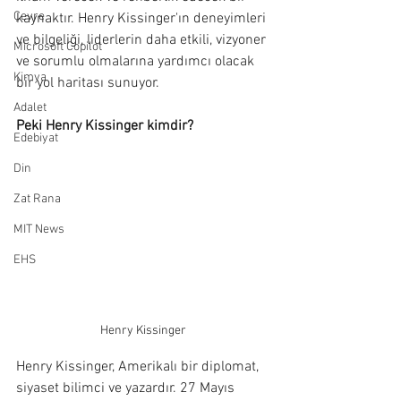
Çevre
kaynaktır. Henry Kissinger'ın deneyimleri 
ve bilgeliği, liderlerin daha etkili, vizyoner 
Microsoft Copilot
ve sorumlu olmalarına yardımcı olacak 
Kimya
bir yol haritası sunuyor.
Adalet
Peki Henry Kissinger kimdir?
Edebiyat
Din
Zat Rana
MIT News
EHS
Henry Kissinger
Henry Kissinger, Amerikalı bir diplomat, 
siyaset bilimci ve yazardır. 27 Mayıs 