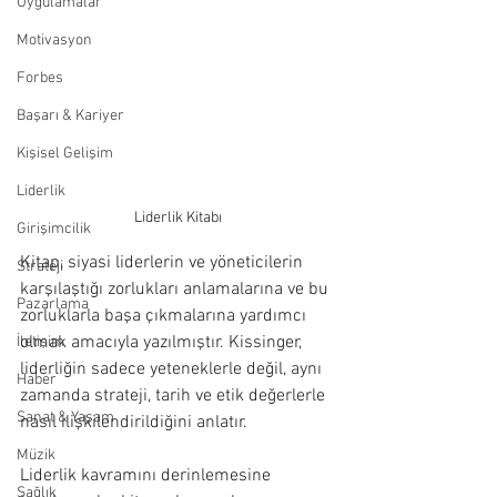
Uygulamalar
Motivasyon
Forbes
Başarı & Kariyer
Kişisel Gelişim
Liderlik
Liderlik Kitabı
Girişimcilik
Kitap, siyasi liderlerin ve yöneticilerin 
Strateji
karşılaştığı zorlukları anlamalarına ve bu 
Pazarlama
zorluklarla başa çıkmalarına yardımcı 
olmak amacıyla yazılmıştır. Kissinger, 
İletişim
liderliğin sadece yeteneklerle değil, aynı 
Haber
zamanda strateji, tarih ve etik değerlerle 
Sanat & Yaşam
nasıl ilişkilendirildiğini anlatır.
Müzik
Liderlik kavramını derinlemesine 
Sağlık