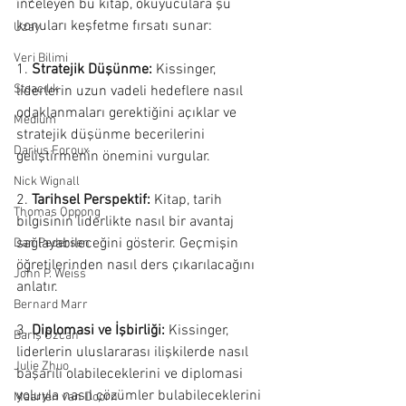
inceleyen bu kitap, okuyuculara şu 
konuları keşfetme fırsatı sunar:
Uzay
Veri Bilimi
1. 
Stratejik Düşünme:
 Kissinger, 
Stoacılık
liderlerin uzun vadeli hedeflere nasıl 
odaklanmaları gerektiğini açıklar ve 
Medium
stratejik düşünme becerilerini 
Darius Foroux
geliştirmenin önemini vurgular.
Nick Wignall
2. 
Tarihsel Perspektif:
 Kitap, tarih 
Thomas Oppong
bilgisinin liderlikte nasıl bir avantaj 
sağlayabileceğini gösterir. Geçmişin 
Dan Pedersen
öğretilerinden nasıl ders çıkarılacağını 
John P. Weiss
anlatır.
Bernard Marr
3. 
Diplomasi ve İşbirliği:
 Kissinger, 
Barış Özcan
liderlerin uluslararası ilişkilerde nasıl 
Julie Zhuo
başarılı olabileceklerini ve diplomasi 
yoluyla nasıl çözümler bulabileceklerini 
Maarten van Doorn