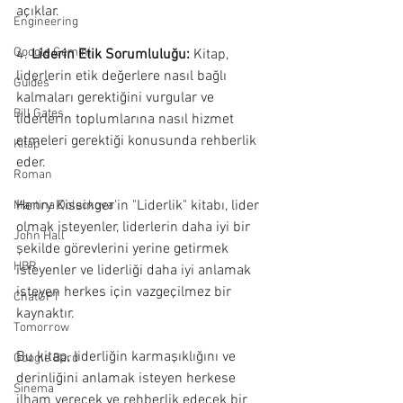
açıklar.
Engineering
Google Gemini
4. 
Liderin Etik Sorumluluğu:
 Kitap, 
liderlerin etik değerlere nasıl bağlı 
Guides
kalmaları gerektiğini vurgular ve 
Bill Gates
liderlerin toplumlarına nasıl hizmet 
etmeleri gerektiği konusunda rehberlik 
Kitap
eder.
Roman
Henry Kissinger'in "Liderlik" kitabı, lider 
Martina Doleckova
olmak isteyenler, liderlerin daha iyi bir 
John Hall
şekilde görevlerini yerine getirmek 
HBR
isteyenler ve liderliği daha iyi anlamak 
isteyen herkes için vazgeçilmez bir 
ChatGPT
kaynaktır.
Tomorrow
Bu kitap, liderliğin karmaşıklığını ve 
Google Bard
derinliğini anlamak isteyen herkese 
Sinema
ilham verecek ve rehberlik edecek bir 