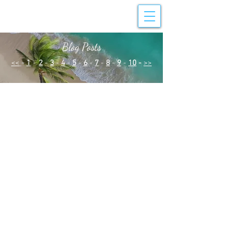
Blog Posts
<<
-
1
-
2
-
3
-
4
-
5
-
6
-
7
-
8
-
9
-
10
-
>>