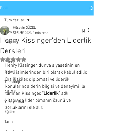
Post
Tüm Yazılar
Hüseyin GÜZEL
Tüm Yazılar
Sep 25, 2023
2 min read
Henry Kissinger'den Liderlik
English
Dersleri
IE
Rated NaN out of 5 stars.
Enerji
Henry Kissinger, dünya siyasetinin en 
Bilim
etkili isimlerinden biri olarak kabul edilir. 
Dış ilişkiler, diplomasi ve liderlik 
Teknoloji
konularında derin bilgisi ve deneyimi ile 
AR-GE
tanınan Kissinger, 
"Liderlik"
 adlı 
kitabında lider olmanın özünü ve 
Yapay Zeka
zorluklarını ele alır.
Eğitim
Tarih