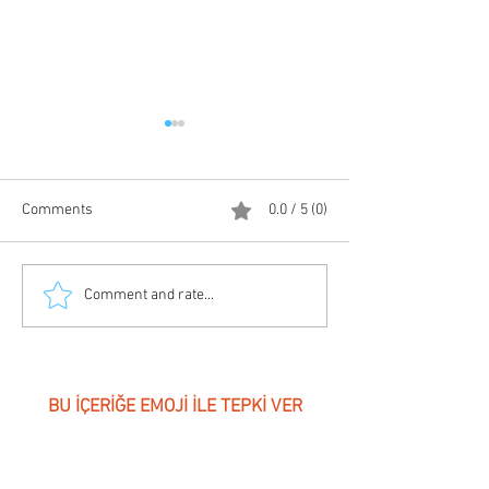
Comments
0.0 / 5 (0)
Mutlu Anları Kovalamayı
Ne Zaman Erteli
Comment and rate...
Bırakın
Peki Bu Sizin İçin
Şey Mi?
BU İÇERİĞE EMOJİ İLE TEPKİ VER