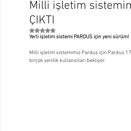
Milli işletim siste
ÇIKTI
Strateji
Pazarlama
İletişim
Haber
Sanat
Rated NaN out of 5 stars.
Yerli işletim sistemi PARDUS için yeni sürüm!
Stoacılık
Medium
Darius Foroux
Nick Wignall
Milli işletim sistemimiz Pardus için Pardus 1
birçok yenilik kullanıcıları bekliyor.