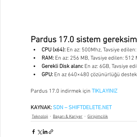
Pardus 17.0 sistem gereksiml
CPU (x64): 
En az: 500Mhz, Tavsiye edilen:
RAM: 
En az: 256 MB, Tavsiye edilen: 512
Gerekli Disk alanı:
 En az: 6GB, Tavsiye ed
GPU: 
En az 640×480 çözünürlüğü destekle
Pardus 17.0 indirmek için 
TIKLAYINIZ
KAYNAK: 
SDN – SHIFTDELETE.NET
Teknoloji
Başarı & Kariyer
Girişimcilik