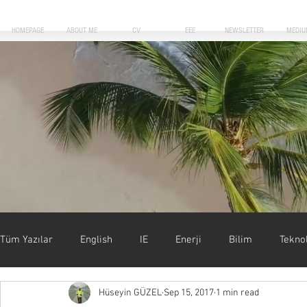
HOMEPAGE
ABOUT ME
CV
EEE
NEWSLETTER
MEDIU
Blog Posts
Tüm Yazılar
English
IE
Enerji
Bilim
Teknol
Hüseyin GÜZEL
Sep 15, 2017
1 min read
Uygulamalar
Motivasyon
Forbes
Başarı & Kar