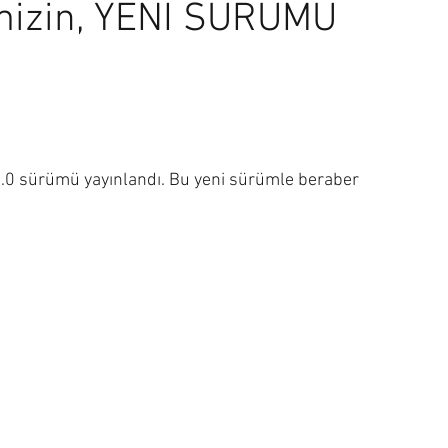
mimizin, YENİ SÜRÜMÜ
 & Yaşam
Müzik
Sağlık
Uzay
Veri Bilimi
Thomas Oppong
7.0 sürümü yayınlandı. Bu yeni sürümle beraber 