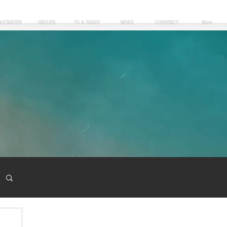
CKSTARTER
GROUPS
TV & RADIO
NEWS
CURRENCY
More