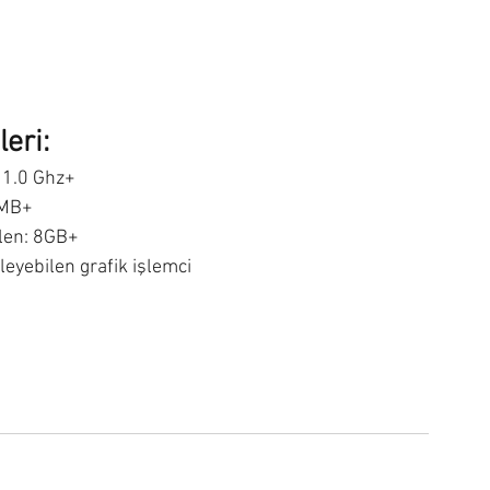
eri:
 1.0 Ghz+
 MB+
ilen: 8GB+
yebilen grafik işlemci