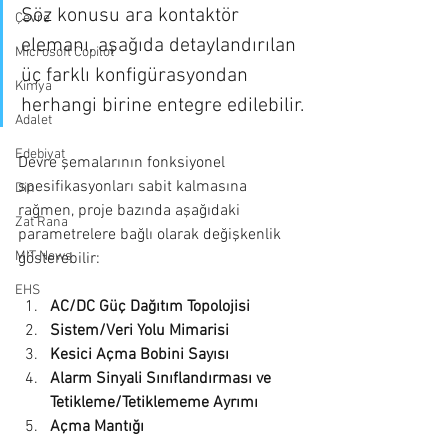
Söz konusu ara kontaktör 
Çevre
elemanı, aşağıda detaylandırılan 
Microsoft Copilot
üç farklı konfigürasyondan 
Kimya
herhangi birine entegre edilebilir.
Adalet
Edebiyat
Devre şemalarının fonksiyonel 
spesifikasyonları sabit kalmasına 
Din
rağmen, proje bazında aşağıdaki 
Zat Rana
parametrelere bağlı olarak değişkenlik 
MIT News
gösterebilir:
EHS
AC/DC Güç Dağıtım Topolojisi
Sistem/Veri Yolu Mimarisi
Kesici Açma Bobini Sayısı
Alarm Sinyali Sınıflandırması ve 
Tetikleme/Tetiklememe Ayrımı
Açma Mantığı