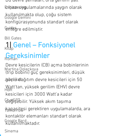
Bu devre şemaları, orta gerilim şalt 
cihazı uygulamalarında yaygın olarak 
Engineering
kullanılmakta olup, çoğu sistem 
Google Gemini
konfigürasyonunda standart olarak 
Guides
entegre edilmiştir.
Bill Gates
1| 
Genel – Fonksiyonel 
Kitap
Gereksinimler
Roman
Devre kesicilerin (CB) açma bobinlerinin 
Martina Doleckova
(trip bobini) güç gereksinimleri, düşük 
güçlü dağıtım devre kesicileri için 50 
John Hall
Watt'tan, yüksek gerilim (EHV) devre 
HBR
kesicileri için 3000 Watt'a kadar 
ChatGPT
değişebilir. Yüksek akım taşıma 
kapasitesi gerektiren uygulamalarda, ara 
Tomorrow
kontaktör elemanları standart olarak 
Google Bard
kullanılmaktadır.
Sinema