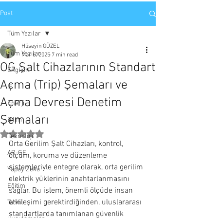
Post
Tüm Yazılar
Hüseyin GÜZEL
Tüm Yazılar
Mar 6, 2025
7 min read
OG Şalt Cihazlarının Standart
English
Açma (Trip) Şemaları ve
IE
Açma Devresi Denetim
Enerji
Şemaları
Bilim
Rated NaN out of 5 stars.
Teknoloji
Orta Gerilim Şalt Cihazları, kontrol, 
AR-GE
ölçüm, koruma ve düzenleme 
sistemleriyle entegre olarak, orta gerilim 
Yapay Zeka
elektrik yüklerinin anahtarlanmasını 
Eğitim
sağlar. Bu işlem, önemli ölçüde insan 
etkileşimi gerektirdiğinden, uluslararası 
Tarih
standartlarda tanımlanan güvenlik 