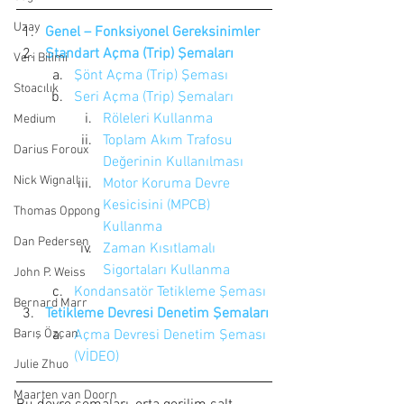
Uzay
Genel – Fonksiyonel Gereksinimler
Standart Açma (Trip) Şemaları
Veri Bilimi
Şönt Açma (Trip) Şeması
Stoacılık
Seri Açma (Trip) Şemaları
Röleleri Kullanma
Medium
Toplam Akım Trafosu 
Darius Foroux
Değerinin Kullanılması
Nick Wignall
Motor Koruma Devre 
Kesicisini (MPCB) 
Thomas Oppong
Kullanma
Dan Pedersen
Zaman Kısıtlamalı 
Sigortaları Kullanma
John P. Weiss
Kondansatör Tetikleme Şeması
Bernard Marr
Tetikleme Devresi Denetim Şemaları
Açma Devresi Denetim Şeması 
Barış Özcan
(VİDEO)
Julie Zhuo
Maarten van Doorn