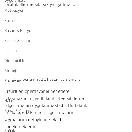
Uygulamalar
protokollerine sıkı sıkıya uyulmalıdır.
Motivasyon
Forbes
Başarı & Kariyer
Kişisel Gelişim
Liderlik
Girişimcilik
Strateji
Orta Gerilim Şalt Cihazları by Siemens
Pazarlama
İletişim
Belirtilen operasyonel hedeflere 
ulaşmak için çeşitli kontrol ve kilitleme 
Haber
algoritmaları uygulanmaktadır. Bu teknik 
Sanat & Yaşam
makale, söz konusu algoritmaların 
şemalarını detaylı bir şekilde 
Müzik
incelemektedir:
Sağlık