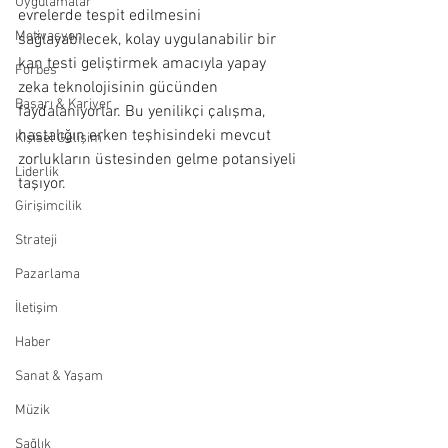
Uygulamalar
evrelerde tespit edilmesini 
Motivasyon
sağlayabilecek, kolay uygulanabilir bir 
kan testi geliştirmek amacıyla yapay 
Forbes
zeka teknolojisinin gücünden 
Başarı & Kariyer
faydalanıyorlar. Bu yenilikçi çalışma, 
hastalığın erken teşhisindeki mevcut 
Kişisel Gelişim
zorlukların üstesinden gelme potansiyeli 
Liderlik
taşıyor.
Girişimcilik
Strateji
Pazarlama
İletişim
Haber
Sanat & Yaşam
Müzik
Sağlık