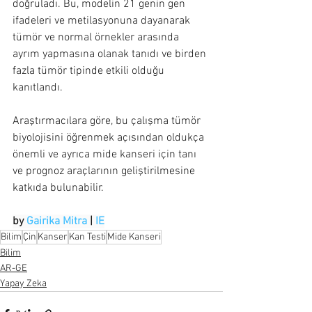
doğruladı. Bu, modelin 21 genin gen 
ifadeleri ve metilasyonuna dayanarak 
tümör ve normal örnekler arasında 
ayrım yapmasına olanak tanıdı ve birden 
fazla tümör tipinde etkili olduğu 
kanıtlandı.
Araştırmacılara göre, bu çalışma tümör 
biyolojisini öğrenmek açısından oldukça 
önemli ve ayrıca mide kanseri için tanı 
ve prognoz araçlarının geliştirilmesine 
katkıda bulunabilir.
by 
Gairika Mitra
 | 
IE
Bilim
Çin
Kanser
Kan Testi
Mide Kanseri
Bilim
AR-GE
Yapay Zeka