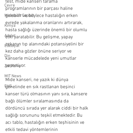
test, mide kanseri tarama 
Çevre
programlarının bir parçası haline 
gelebilir ve böylece hastalığın erken 
Microsoft Copilot
evrede yakalanma oranlarını artırarak, 
Kimya
hasta sağlığı üzerinde önemli bir olumlu 
Adalet
etki yaratabilir. Bu gelişme, yapay 
zekanın tıp alanındaki potansiyelini bir 
Edebiyat
kez daha gözler önüne seriyor ve 
Din
kanserle mücadelede yeni umutlar 
yeşertiyor.
Zat Rana
MIT News
Mide kanseri, ne yazık ki dünya 
EHS
genelinde en sık rastlanan beşinci 
kanser türü olmasının yanı sıra, kansere 
bağlı ölümler sıralamasında da 
dördüncü sırada yer alarak ciddi bir halk 
sağlığı sorununu teşkil etmektedir. Bu 
acı tablo, hastalığın erken teşhisinin ve 
etkili tedavi yöntemlerinin 