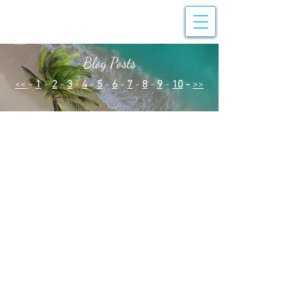
Blog Posts
<<
-
1
-
2
-
3
-
4
-
5
-
6
-
7
-
8
-
9
-
10
-
>>