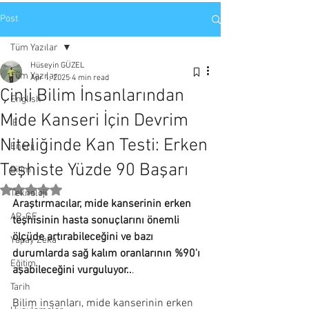
Post
Tüm Yazılar
Hüseyin GÜZEL
Tüm Yazılar
Apr 1, 2025
4 min read
Çinli Bilim İnsanlarından
English
Mide Kanseri İçin Devrim
IE
Niteliğinde Kan Testi: Erken
Enerji
Teşhiste Yüzde 90 Başarı
Bilim
Rated NaN out of 5 stars.
Teknoloji
Araştırmacılar, mide kanserinin erken 
AR-GE
teşhisinin hasta sonuçlarını önemli 
ölçüde artırabileceğini ve bazı 
Yapay Zeka
durumlarda sağ kalım oranlarının %90'ı 
Eğitim
aşabileceğini vurguluyor..
. 
Tarih
Bilim insanları, mide kanserinin erken 