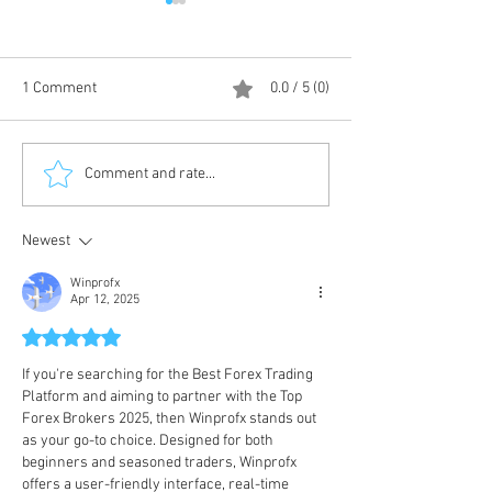
1 Comment
0.0 / 5 (0)
Çin'in Parazite Dayanıklı
Çin’den Motor De
Comment and rate...
Gizli Torpidosu: Uçak
Hızının 16 Katına 
Gemileri Risk Altında
Newest
Winprofx
Apr 12, 2025
Rated 5 out of 5 stars.
If you're searching for the Best Forex Trading 
Platform and aiming to partner with the Top 
Forex Brokers 2025, then Winprofx stands out 
as your go-to choice. Designed for both 
beginners and seasoned traders, Winprofx 
offers a user-friendly interface, real-time 