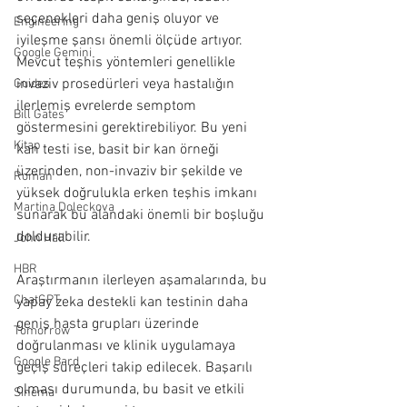
seçenekleri daha geniş oluyor ve 
Engineering
iyileşme şansı önemli ölçüde artıyor. 
Google Gemini
Mevcut teşhis yöntemleri genellikle 
invaziv prosedürleri veya hastalığın 
Guides
ilerlemiş evrelerde semptom 
Bill Gates
göstermesini gerektirebiliyor. Bu yeni 
Kitap
kan testi ise, basit bir kan örneği 
üzerinden, non-invaziv bir şekilde ve 
Roman
yüksek doğrulukla erken teşhis imkanı 
Martina Doleckova
sunarak bu alandaki önemli bir boşluğu 
doldurabilir.
John Hall
HBR
Araştırmanın ilerleyen aşamalarında, bu 
ChatGPT
yapay zeka destekli kan testinin daha 
geniş hasta grupları üzerinde 
Tomorrow
doğrulanması ve klinik uygulamaya 
Google Bard
geçiş süreçleri takip edilecek. Başarılı 
olması durumunda, bu basit ve etkili 
Sinema