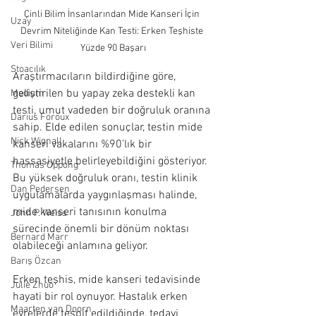
Çinli Bilim İnsanlarından Mide Kanseri İçin 
Uzay
Devrim Niteliğinde Kan Testi: Erken Teşhiste 
Veri Bilimi
Yüzde 90 Başarı
Stoacılık
Araştırmacıların bildirdiğine göre, 
geliştirilen bu yapay zeka destekli kan 
Medium
testi, umut vadeden bir doğruluk oranına 
Darius Foroux
sahip. Elde edilen sonuçlar, testin mide 
Nick Wignall
kanseri vakalarını %90'lık bir 
hassasiyetle belirleyebildiğini gösteriyor. 
Thomas Oppong
Bu yüksek doğruluk oranı, testin klinik 
Dan Pedersen
uygulamalarda yaygınlaşması halinde, 
mide kanseri tanısının konulma 
John P. Weiss
sürecinde önemli bir dönüm noktası 
Bernard Marr
olabileceği anlamına geliyor.
Barış Özcan
Erken teşhis, mide kanseri tedavisinde 
Julie Zhuo
hayati bir rol oynuyor. Hastalık erken 
Maarten van Doorn
evrelerde tespit edildiğinde, tedavi 