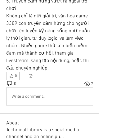
5. Truyền cảm hứng vượt ra ngoài trò 
chơi
Không chỉ là nơi giải trí, văn hóa game 
3389 còn truyền cảm hứng cho người 
chơi rèn luyện kỹ năng sống như quản 
lý thời gian, tư duy logic, và làm việc 
nhóm. Nhiều game thủ còn biến niềm 
đam mê thành cơ hội, tham gia 
livestream, sáng tạo nội dung, hoặc thi 
đấu chuyên nghiệp.
0
0
7
Write a comment...
About
Technical Library is a social media
channel and an online pu
...