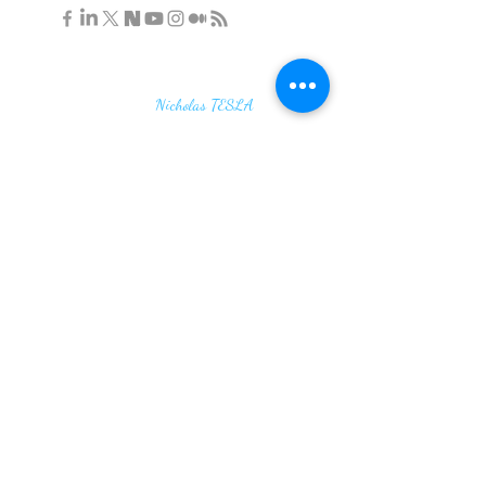
"If you find the secrets of the universe,
think in terms of energy, frequency and
vibration"
Nicholas TESLA
Rate website