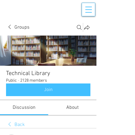
Groups
Technical Library
Public
·
2128 members
Join
Discussion
About
Back