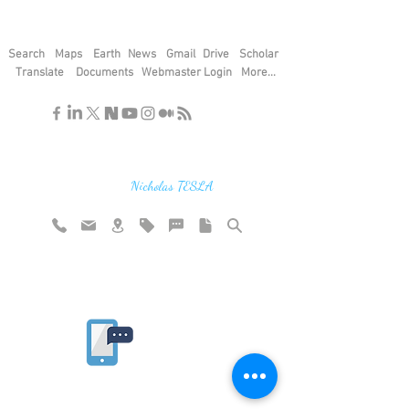
Search
Maps
Earth
News
Gmail
Drive
Scholar
Translate
Documents
Webmaster Login
More...
"If you find the secrets of the universe,
think in terms of energy, frequency and
vibration"
Nicholas TESLA
Rate website