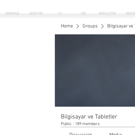
HOMEPAGE
ABOUT ME
CV
EEE
NEWSLETTER
MEDIU
Home
Groups
Bilgisayar ve 
Bilgisayar ve Tabletler
Public
·
189 members