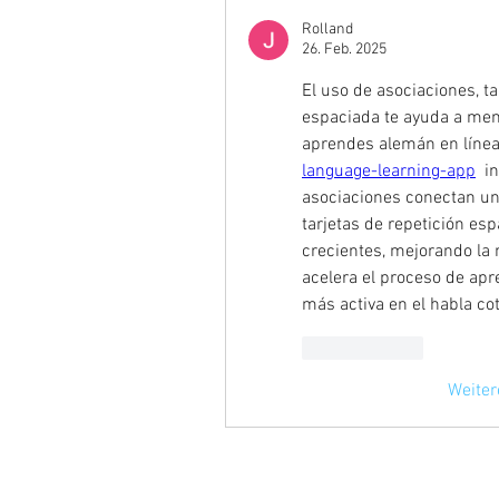
Rolland
26. Feb. 2025
El uso de asociaciones, ta
espaciada te ayuda a mem
aprendes alemán en línea
language-learning-app
  i
asociaciones conectan una
tarjetas de repetición esp
crecientes, mejorando la
acelera el proceso de apre
más activa en el habla cot
Gefällt mir
Weite