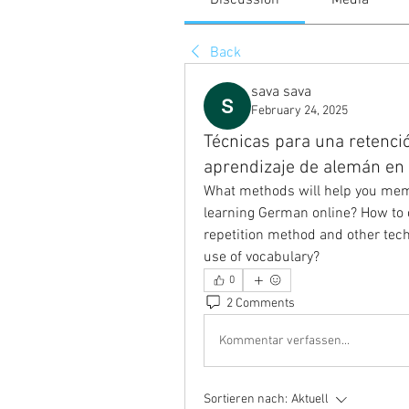
Discussion
Media
Back
sava sava
February 24, 2025
Técnicas para una retenci
aprendizaje de alemán en 
What methods will help you mem
learning German online? How to c
repetition method and other tec
use of vocabulary?
0
2 Comments
Kommentar verfassen...
Sortieren nach:
Aktuell