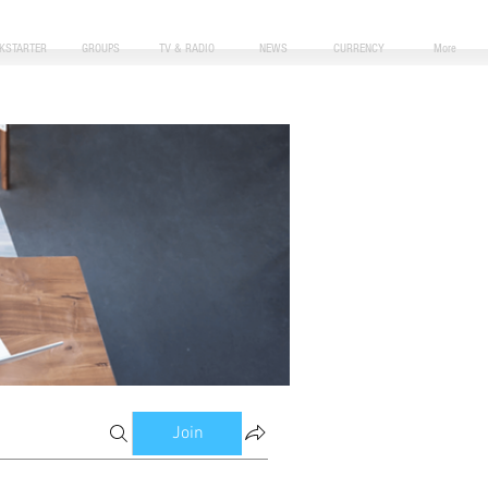
CKSTARTER
GROUPS
TV & RADIO
NEWS
CURRENCY
More
Join