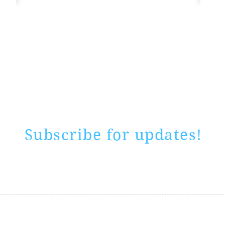
Rate website
0 ways
"If yo
Subscribe for updates!