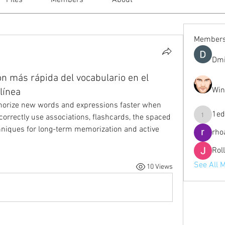
Files
Members
About
Member
Dmi
ón más rápida del vocabulario en el
Win
línea
orize new words and expressions faster when 
1ed
orrectly use associations, flashcards, the spaced 
1eduardo
hniques for long-term memorization and active 
rho
Rol
See All 
10 Views