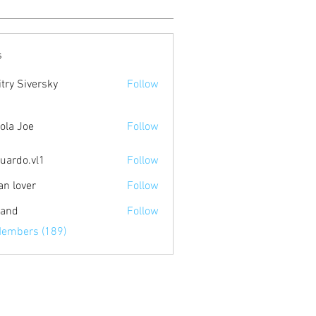
s
try Siversky
Follow
ola Joe
Follow
uardo.vl1
Follow
.vl1
an lover
Follow
land
Follow
Members (189)