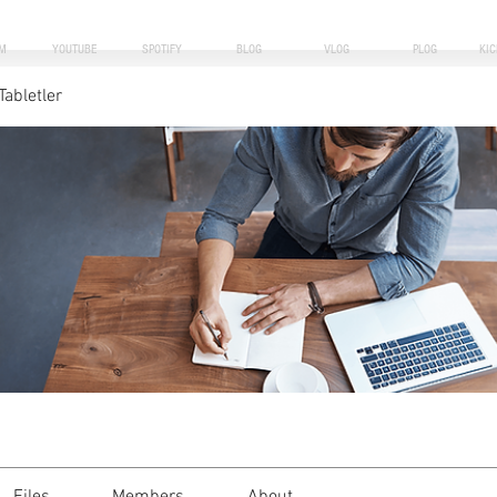
M
YOUTUBE
SPOTIFY
BLOG
VLOG
PLOG
KI
Tabletler