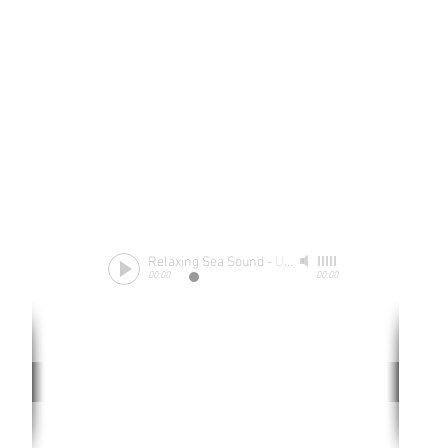
Relaxing Sea Sound
-
Unknow
00:00
00:00