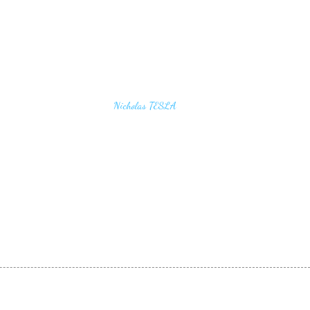
u find the secrets of the universe, think in terms of
Nicholas TESLA
energy, frequency and vibration"