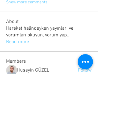
Show more comments
About
Hareket halindeyken yayınları ve
yorumları okuyun, yorum yap
...
Read more
Members
Hüseyin GÜZEL
Follow
venueindelhi
Follow
Go88 Xnio
Follow
Alona Getris
Follow
Marc Hall
Follow