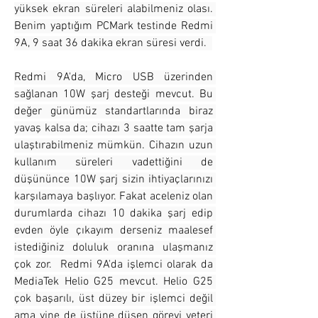
yüksek ekran süreleri alabilmeniz olası. 
Benim yaptığım PCMark testinde Redmi 
9A, 9 saat 36 dakika ekran süresi verdi.  
Redmi 9A'da, Micro USB üzerinden 
sağlanan 10W şarj desteği mevcut. Bu 
değer günümüz standartlarında biraz 
yavaş kalsa da; cihazı 3 saatte tam şarja 
ulaştırabilmeniz mümkün. Cihazın uzun 
kullanım süreleri vadettiğini de 
düşününce 10W şarj sizin ihtiyaçlarınızı 
karşılamaya başlıyor. Fakat aceleniz olan 
durumlarda cihazı 10 dakika şarj edip 
evden öyle çıkayım derseniz maalesef 
istediğiniz doluluk oranına ulaşmanız 
çok zor.  Redmi 9A'da işlemci olarak da 
MediaTek Helio G25 mevcut. Helio G25 
çok başarılı, üst düzey bir işlemci değil 
ama yine de üstüne düşen görevi yeteri 