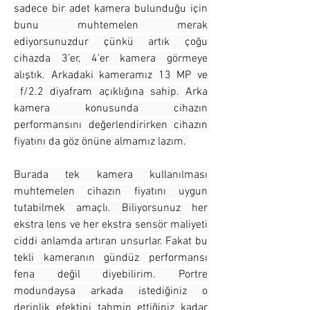
sadece bir adet kamera bulunduğu için 
bunu muhtemelen merak 
ediyorsunuzdur çünkü artık çoğu 
cihazda 3’er, 4’er kamera görmeye 
alıştık. Arkadaki kameramız 13 MP ve 
 f/2.2 diyafram açıklığına sahip. Arka 
kamera konusunda cihazın 
performansını değerlendirirken cihazın 
fiyatını da göz önüne almamız lazım. 
Burada tek kamera kullanılması 
muhtemelen cihazın fiyatını uygun 
tutabilmek amaçlı. Biliyorsunuz her 
ekstra lens ve her ekstra sensör maliyeti 
ciddi anlamda artıran unsurlar. Fakat bu 
tekli kameranın gündüz performansı 
fena değil diyebilirim. Portre 
modundaysa arkada istediğiniz o 
derinlik efektini tahmin ettiğiniz kadar 