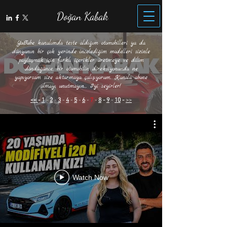
Doğan Kabak
YouTube kanalımda teste aldığım otomobilleri ya da
dünyanın bir çok yerinde incelediğim modelleri sizinle
paylaşmak için farklı içerikler üretmeye ve dilim
döndüğünce, bir otomobilin direksiyonunda ne
yapıyorsam size aktarmaya çalışıyorum. Kanala abone
olmayı unutmayın... İyi seyirler!
<<
-
1
-
2
-
3
-
4
-
5
-
6
-
7
-
8
-
9
-
10
-
>>
Watch Now