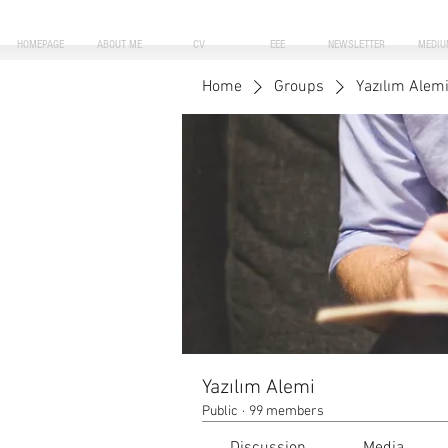
HOMEPAGE
ABOUT ME
CV
EEE
NEWSLETTER
MEDIU
Home
Groups
Yazılım Alem
Yazılım Alemi
Public
·
99 members