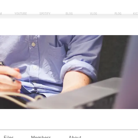
M
YOUTUBE
SPOTIFY
BLOG
VLOG
PLOG
KI
i