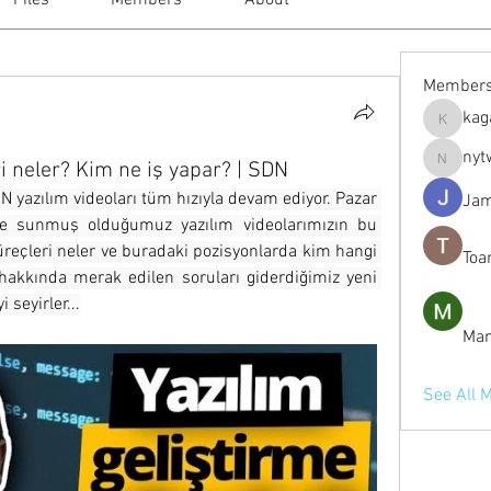
Files
Members
About
Member
kag
kagaj28
nyt
ri neler? Kim ne iş yapar? | SDN
nytwordl
 yazılım videoları tüm hızıyla devam ediyor. Pazar 
Jam
ere sunmuş olduğumuz yazılım videolarımızın bu 
reçleri neler ve buradaki pozisyonlarda kim hangi 
Toa
hakkında merak edilen soruları giderdiğimiz yeni 
i seyirler...
Man
See All 