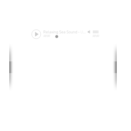
Relaxing Sea Sound
-
Unknow
00:00
00:00
Rate website
0 ways
"If yo