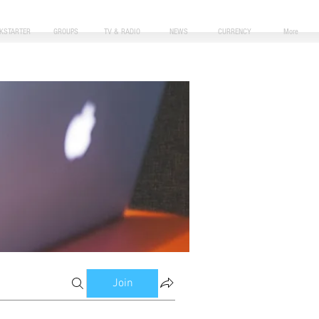
CKSTARTER
GROUPS
TV & RADIO
NEWS
CURRENCY
More
Join