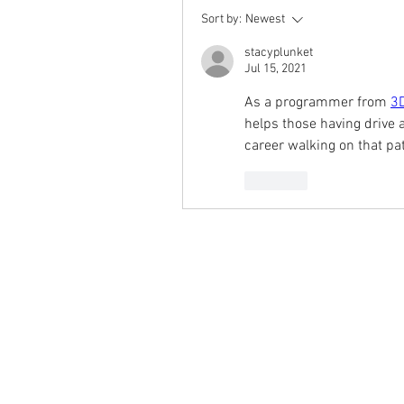
Sort by:
Newest
stacyplunket
Jul 15, 2021
As a programmer from 
3D
helps those having drive 
career walking on that pa
Like