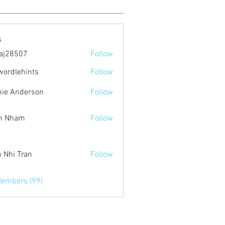
s
aj28507
Follow
507
wordlehints
Follow
ehints
ie Anderson
Follow
n Nham
Follow
 Nhi Tran
Follow
Members (99)