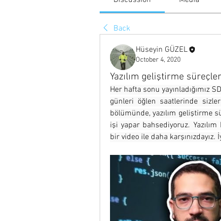
Discussion
Media
Back
Hüseyin GÜZEL
October 4, 2020
Yazılım geliştirme süreçle
Her hafta sonu yayınladığımız SDN
günleri öğlen saatlerinde sizl
bölümünde, yazılım geliştirme sü
işi yapar bahsediyoruz. Yazılım 
bir video ile daha karşınızdayız. İy