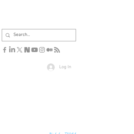
Log In
u find the secrets of the universe, think in terms of
Nicholas TESLA