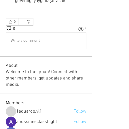
güvenliği yaygınlaştıracak.
0
0
2
Write a comment...
About
Welcome to the group! Connect with
other members, get updates and share
media.
Members
1eduardo.vl1
Follow
1eduardo.vl1
abussinesclassflight
Follow