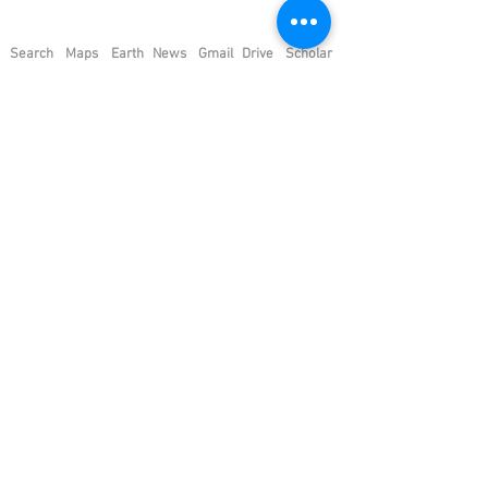
Search
Maps
Earth
News
Gmail
Drive
Scholar
Translate
Documents
Webmaster Login
More...
"If you find the secrets of the universe,
think in terms of energy, frequency and
vibration"
Nicholas TESLA
Rate website