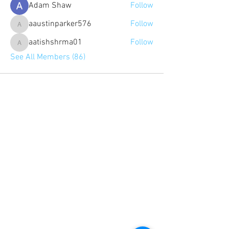
Adam Shaw
Follow
aaustinparker576
Follow
aaustinparker576
aatishshrma01
Follow
aatishshrma01
See All Members (86)