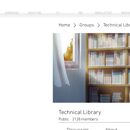
HOMEPAGE
ABOUT ME
CV
EEE
NEWSLETTER
MEDIU
Home
Groups
Technical Lib
Technical Library
Public
·
2128 members