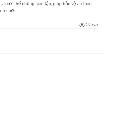
à cơ chế chống gian lận, giúp bảo vệ an toàn 
ình chơi.
2 Views