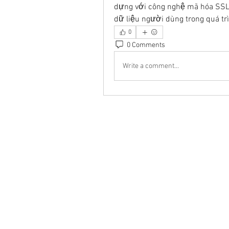
dựng với công nghệ mã hóa SSL v
dữ liệu người dùng trong quá tr
0
0 Comments
Write a comment...