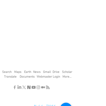
Search
Maps
Earth
News
Gmail
Drive
Scholar
Translate
Documents
Webmaster Login
More...
"If you find the secrets of the universe,
think in terms of energy, frequency and