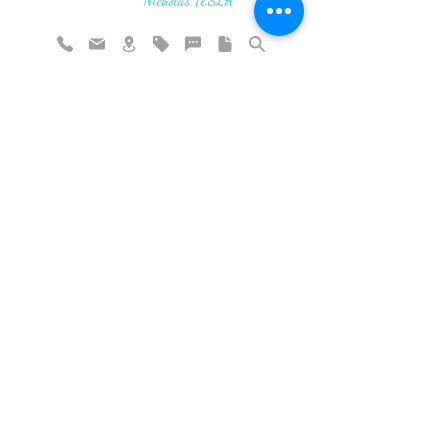
vibration"
Nicholas TESLA
Rate website