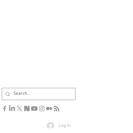
Log In