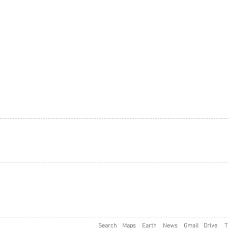
Search
Maps
Earth
News
Gmail
Drive
T