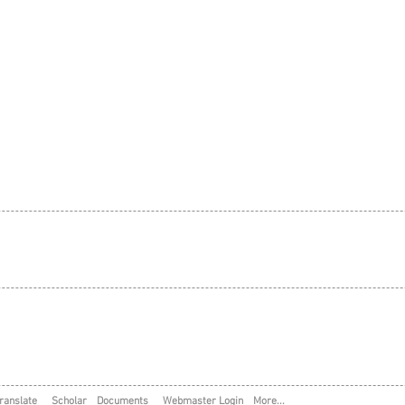
ranslate
Scholar
Documents
Webmaster Login
More...