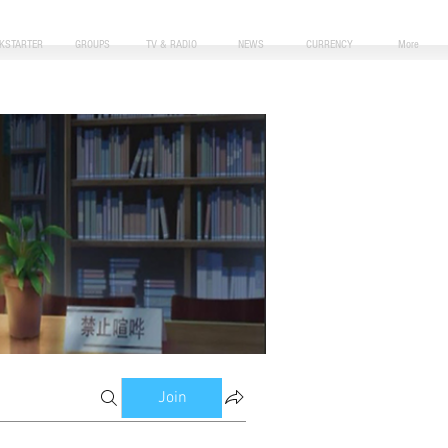
CKSTARTER
GROUPS
TV & RADIO
NEWS
CURRENCY
More
Join