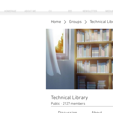
HOMEPAGE
ABOUT ME
CV
EEE
NEWSLETTER
MEDIU
Home
Groups
Technical Lib
Technical Library
Public
·
2127 members