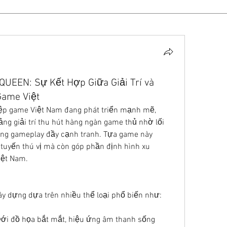
UEEN: Sự Kết Hợp Giữa Giải Trí và
Game Việt
Trong bối cảnh ngành công nghiệp game Việt Nam đang phát triển mạnh mẽ, 
ng giải trí thu hút hàng ngàn game thủ nhờ lối 
ống gameplay đầy cạnh tranh. Tựa game này 
 tuyến thú vị mà còn góp phần định hình xu 
iệt Nam.
 dựng dựa trên nhiều thể loại phổ biến như:
ới đồ họa bắt mắt, hiệu ứng âm thanh sống 