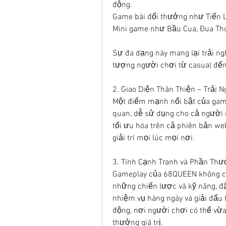
động.
Game bài đổi thưởng như Tiến Lê
Mini game như Bầu Cua, Đua Th
Sự đa dạng này mang lại trải ngh
tượng người chơi từ casual đến
2. Giao Diện Thân Thiện – Trải
Một điểm mạnh nổi bật của game
quan, dễ sử dụng cho cả người 
tối ưu hóa trên cả phiên bản we
giải trí mọi lúc mọi nơi.
3. Tính Cạnh Tranh và Phần Th
Gameplay của 68QUEEN không ch
những chiến lược và kỹ năng, đặc
nhiệm vụ hàng ngày và giải đấu t
động, nơi người chơi có thể vừ
thưởng giá trị.