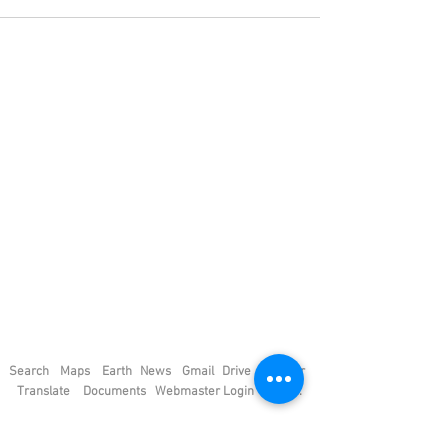
Search
Maps
Earth
News
Gmail
Drive
Scholar
Translate
Documents
Webmaster Login
More...