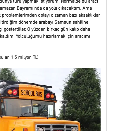
dünya turu yapmak istiyorum. Normalde bu aracı 
 Ramazan Bayramı'nda da yola çıkacaktım. Ama 
k problemlerimden dolayı o zaman bazı aksaklıklar 
bitirdiğim dönemde arabayı Samsun sahiline 
i gösterdiler. O yüzden birkaç gün kalıp daha 
aldım. Yolculuğumu hazırlamak için aracımı 
şu an 1,5 milyon TL”