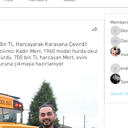
Files
Members
About
Member
Dex
Dextall
Dav
in TL Harcayarak Karavana Çevirdi!
David Ki
ılımcı Kadir Mert, 1960 model hurda okul 
mor
rdü. 700 bin TL harcayan Mert, evini 
uruna çıkmaya hazırlanıyor.
eva
evalevc
Sem
See All 