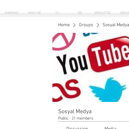
HOMEPAGE
ABOUT ME
CV
EEE
NEWSLETTER
MEDIU
Home
Groups
Sosyal Medy
Sosyal Medya
Public
·
21 members