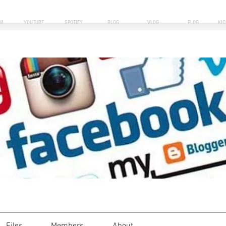
M
YOUTUBE
SPOTIFY
BLOG
VLOG
PLOG
KI
a