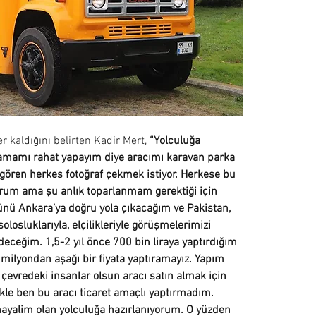
r kaldığını belirten Kadir Mert, 
“Yolculuğa 
lamamı rahat yapayım diye aracımı karavan parka 
gören herkes fotoğraf çekmek istiyor. Herkese bu 
rum ama şu anlık toparlanmam gerektiği için 
ünü Ankara’ya doğru yola çıkacağım ve Pakistan, 
olosluklarıyla, elçilikleriyle görüşmelerimizi 
eceğim. 1,5-2 yıl önce 700 bin liraya yaptırdığım 
milyondan aşağı bir fiyata yaptıramayız. Yapım 
vredeki insanlar olsun aracı satın almak için 
ikle ben bu aracı ticaret amaçlı yaptırmadım. 
ayalim olan yolculuğa hazırlanıyorum. O yüzden 