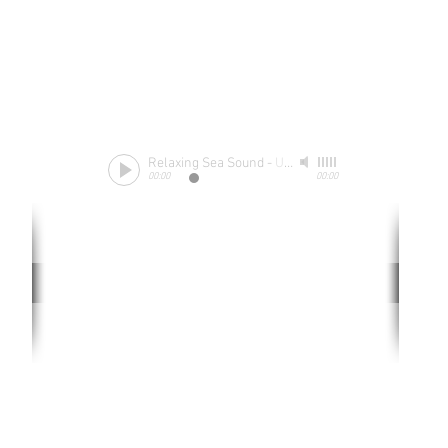
Relaxing Sea Sound
-
Unknow
00:00
00:00