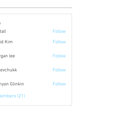
s
tall
Follow
id Kim
Follow
m
gan lee
Follow
levchukk
Follow
hukk
yon Glinkin
Follow
Members (21)