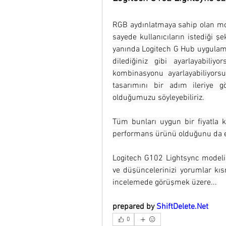
RGB aydınlatmaya sahip olan mou
sayede kullanıcıların istediği ş
yanında Logitech G Hub uygulam
dilediğiniz gibi ayarlayabili
kombinasyonu ayarlayabiliyor
tasarımını bir adım ileriye g
olduğumuzu söyleyebiliriz.
Tüm bunları uygun bir fiyatla ku
performans ürünü olduğunu da e
Logitech G102 Lightsync modeli 
ve düşüncelerinizi yorumlar kısm
incelemede görüşmek üzere...
prepared by 
ShiftDelete.Net
0