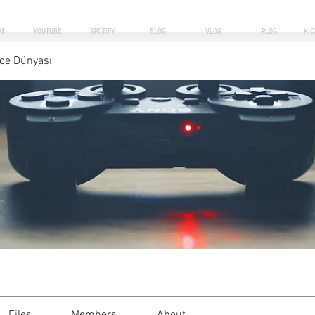
M
YOUTUBE
SPOTIFY
BLOG
VLOG
PLOG
KI
ce Dünyası