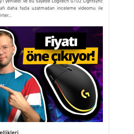
i yeniledi ve bu sayede Logitech G102 Lightsync 
 lafı daha fazla uzatmadan inceleme videomu ile 
rler...
llikleri