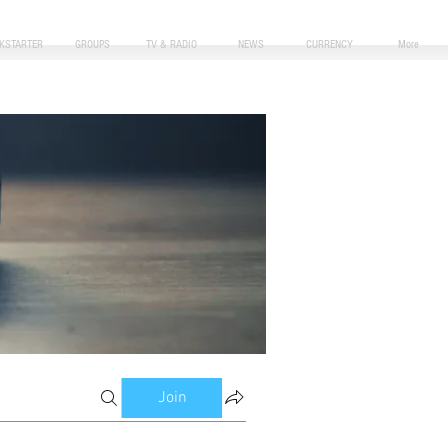
CKSTARTER
GROUPS
TV & RADIO
NEWS
CURRENCY
More
Join