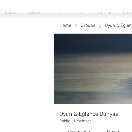
HOMEPAGE
ABOUT ME
CV
EEE
NEWSLETTER
MEDIU
Home
Groups
Oyun & Eğlen
Oyun & Eğlence Dünyası
Public
·
1 member