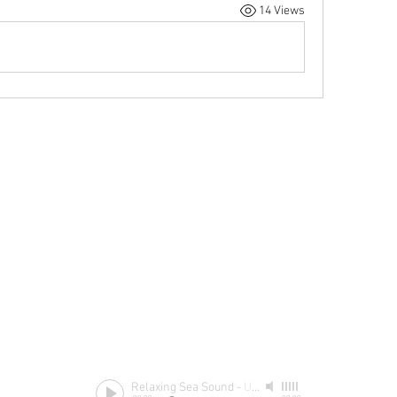
14 Views
Relaxing Sea Sound
-
Unknow