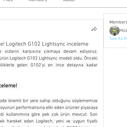
Files
Members
About
Member
Hüs
See All 
e! Logitech G102 Lightsync inceleme
le sizlerin karşısına çıkmaya devam ediyoruz. 
rün Logitech G102 Lightsync modeli oldu. Önceki 
liklerle gelen G102'yi en ince detayına kadar 
celeme!  
de önemli bir yere sahip olduğunu söylememize 
 oyunun performansına etki eden ürünler piyasaya 
ndi kullanımına göre pek çok ürün mevcut. Son 
ek hareket eden Logitech, yeni ve uygun fiyatlı 