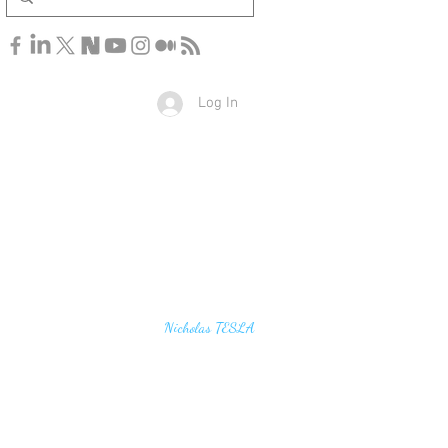
Log In
u find the secrets of the universe, think in terms of
Nicholas TESLA
energy, frequency and vibration"