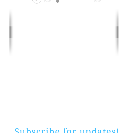
00:00
00:00
Rate website
0 ways
"If yo
Subscribe for updates!