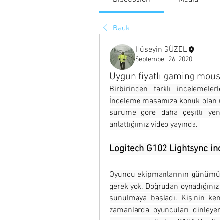
Discussion
Media
Back
Hüseyin GÜZEL
September 26, 2020
Uygun fiyatlı gaming mous
Birbirinden farklı incelemeler
İnceleme masamıza konuk olan ü
sürüme göre daha çeşitli yeni
anlattığımız video yayında. 
Logitech G102 Lightsync in
Oyuncu ekipmanlarının günümüz
gerek yok. Doğrudan oynadığınız
sunulmaya başladı. Kişinin ke
zamanlarda oyuncuları dinleyer