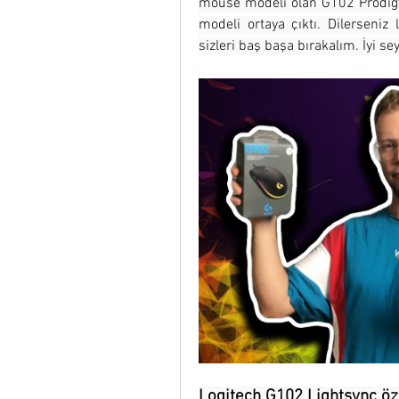
mouse modeli olan G102 Prodigy'
modeli ortaya çıktı. Dilerseniz
sizleri baş başa bırakalım. İyi seyi
Logitech G102 Lightsync öze