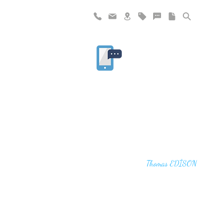
"I haven't failed. I have just found 10,00
that won't work,"
Thomas EDİSON