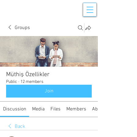
Groups
Müthiş Özellikler
Public
·
12 members
Join
Discussion
Media
Files
Members
About
Back