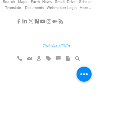
Search
Maps
Earth
News
Gmail
Drive
Scholar
Translate
Documents
Webmaster Login
More...
"If you find the secrets of the universe,
think in terms of energy, frequency and
vibration"
Nicholas TESLA
Rate website