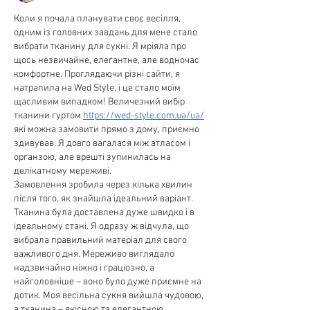
Коли я почала планувати своє весілля, 
одним із головних завдань для мене стало 
вибрати тканину для сукні. Я мріяла про 
щось незвичайне, елегантне, але водночас 
комфортне. Проглядаючи різні сайти, я 
натрапила на Wed Style, і це стало моїм 
щасливим випадком! Величезний вибір 
тканини гуртом 
https://wed-style.com.ua/ua/
які можна замовити прямо з дому, приємно 
здивував. Я довго вагалася між атласом і 
органзою, але врешті зупинилась на 
делікатному мереживі.
Замовлення зробила через кілька хвилин 
після того, як знайшла ідеальний варіант. 
Тканина була доставлена дуже швидко і в 
ідеальному стані. Я одразу ж відчула, що 
вибрала правильний матеріал для свого 
важливого дня. Мереживо виглядало 
надзвичайно ніжно і граціозно, а 
найголовніше – воно було дуже приємне на 
дотик. Моя весільна сукня вийшла чудовою, 
а тканина – якісною та елегантною.