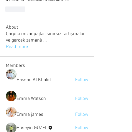
Like
About
Çarpıcı mizanpajlar, sınırsız tartışmalar
ve gerçek zamanlı
...
Read more
Members
Hassan Al Khalid
Follow
Emma Watson
Follow
Emma james
Follow
Hüseyin GÜZEL
Follow